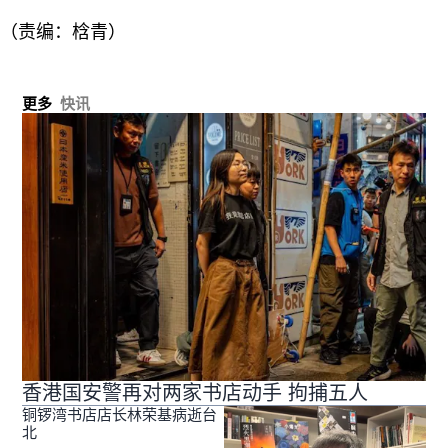
（责编：梒青）
更多
快讯
香港国安警再对两家书店动手 拘捕五人
铜锣湾书店店长林荣基病逝台
北