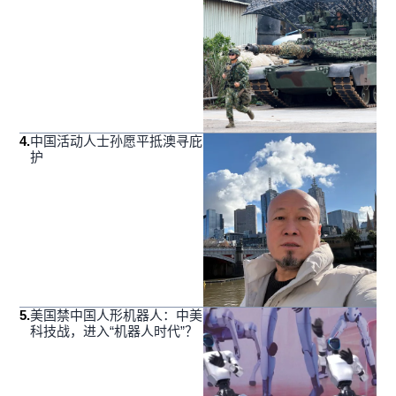
4
.
中国活动人士孙愿平抵澳寻庇
护
5
.
美国禁中国人形机器人：中美
科技战，进入“机器人时代”？