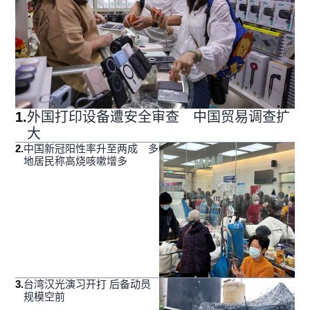
1
.
外国打印设备遭安全审查 中国贸易调查扩
大
2
.
中国新冠阳性率升至两成 多
地居民称高烧咳嗽增多
3
.
台湾汉光演习开打 后备动员
规模空前