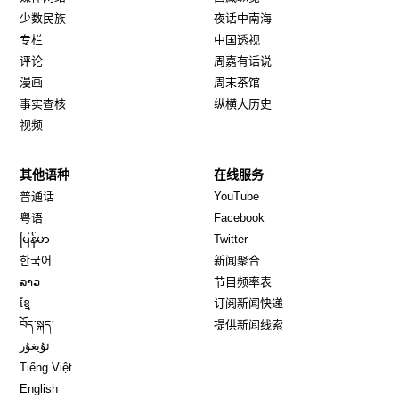
少数民族
夜话中南海
专栏
中国透视
评论
周嘉有话说
漫画
周末茶馆
事实查核
纵横大历史
视频
其他语种
在线服务
Opens in new window
Opens in new window
普通话
YouTube
Opens in new window
Opens in new window
粤语
Facebook
Opens in new window
Opens in new window
မြန်မာ
Twitter
Opens in new window
한국어
新闻聚合
Opens in new window
ລາວ
节目频率表
Opens in new window
ខ្មែ
订阅新闻快递
Opens in new window
བོད་སྐད།
提供新闻线索
Opens in new window
ئۇيغۇر
Opens in new window
Tiếng Việt
Opens in new window
English