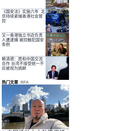
《国安法》实施六年 北
京持续紧缩香港社会管
控
又一香港独立书店负责
人遭逮捕 被控触犯国安
条例
赖清德：愿和中国交流
合作 台湾不接受统一不
应被视为挑衅
热门文章
RFA