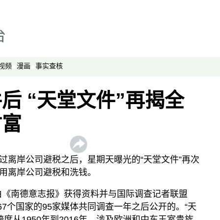
劳工通讯
绿色情报员
周嘉有话说
周末茶馆
视频
漫画
事实查核
夜话中南海
报导者时间
后 “天堂文件”再揭全
新移民
财富
纵横大历史
网络博弈
西藏纵览
过离岸公司避税之后，星期天曝光的“天堂文件”再次
解读新疆
用离岸公司避税和洗钱。
财经时时听
是由《南德意志报》获得资料并与国际调查记者联盟
评论
球67个国家的95家媒体共同调查一年之后公开的。“天
跨度从1950年到2016年，涉及欧洲和中东王室贵族、