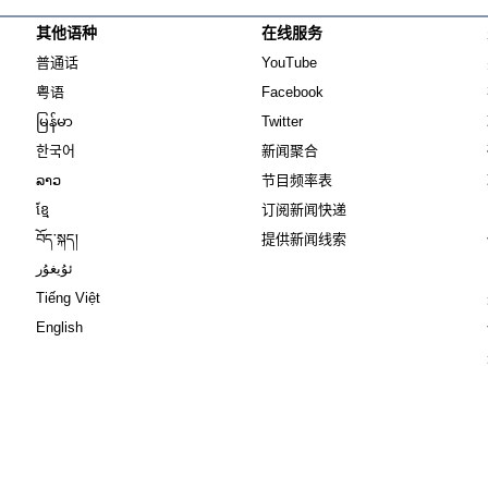
其他语种
在线服务
Opens in new window
Opens in new window
普通话
YouTube
Opens in new window
Opens in new window
粤语
Facebook
Opens in new window
Opens in new window
မြန်မာ
Twitter
Opens in new window
한국어
新闻聚合
Opens in new window
ລາວ
节目频率表
Opens in new window
ខ្មែ
订阅新闻快递
Opens in new window
བོད་སྐད།
提供新闻线索
Opens in new window
ئۇيغۇر
Opens in new window
Tiếng Việt
Opens in new window
English