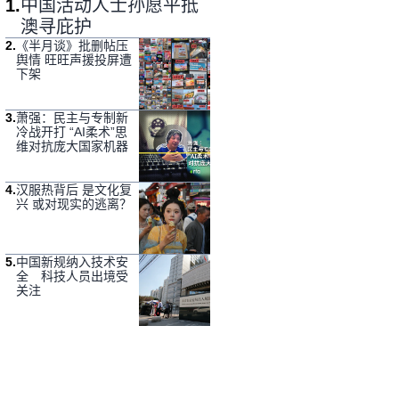
1
.
中国活动人士孙愿平抵
澳寻庇护
2
.
《半月谈》批删帖压
舆情 旺旺声援投屏遭
下架
3
.
萧强：民主与专制新
冷战开打 “AI柔术”思
维对抗庞大国家机器
4
.
汉服热背后 是文化复
兴 或对现实的逃离？
5
.
中国新规纳入技术安
全 科技人员出境受
关注