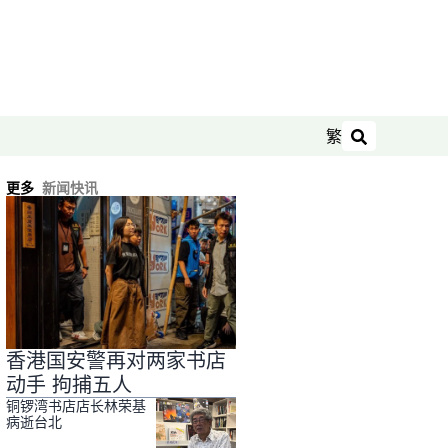
繁
搜索
更多
新闻快讯
香港国安警再对两家书店
动手 拘捕五人
铜锣湾书店店长林荣基
病逝台北