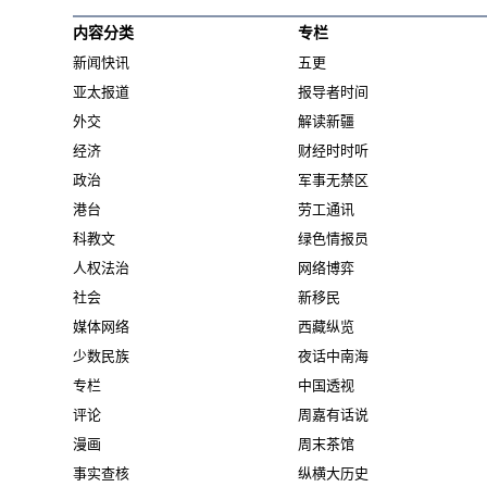
内容分类
专栏
新闻快讯
五更
亚太报道
报导者时间
外交
解读新疆
经济
财经时时听
政治
军事无禁区
港台
劳工通讯
科教文
绿色情报员
人权法治
网络博弈
社会
新移民
媒体网络
西藏纵览
少数民族
夜话中南海
专栏
中国透视
评论
周嘉有话说
漫画
周末茶馆
事实查核
纵横大历史