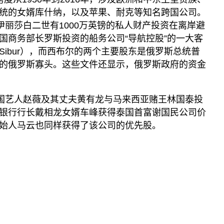
播客
统的女婿库什纳，以及苹果、耐克等知名跨国公司。
显示 播客 个子部分
伊丽莎白二世有1000万英镑的私人财产投资在离岸避
《亚太报道》音频
国商务部长罗斯投资的船务公司“导航控股”的一大客
漫画
ibur），而西布尔的两个主要股东是俄罗斯总统普
的俄罗斯寡头。这些文件还显示，俄罗斯政府的资金
事实查核
视频
中国艺人赵薇及其丈夫黄有龙与马来西亚赌王林国泰投
显示 视频 个子部分
银行行长戴相龙女婿车峰获得泰国首富谢国民公司价
亚洲很想聊
始人马云也同样获得了该公司的优先股。
观点
专题与访谈
兵家常事