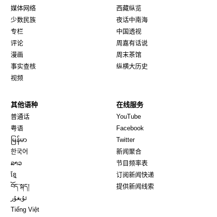
媒体网络
西藏纵览
少数民族
夜话中南海
专栏
中国透视
评论
周嘉有话说
漫画
周末茶馆
事实查核
纵横大历史
视频
其他语种
在线服务
Opens in new window
Opens in new window
普通话
YouTube
Opens in new window
Opens in new window
粤语
Facebook
Opens in new window
Opens in new window
မြန်မာ
Twitter
Opens in new window
한국어
新闻聚合
Opens in new window
ລາວ
节目频率表
Opens in new window
ខ្មែ
订阅新闻快递
Opens in new window
བོད་སྐད།
提供新闻线索
Opens in new window
ئۇيغۇر
Opens in new window
Tiếng Việt