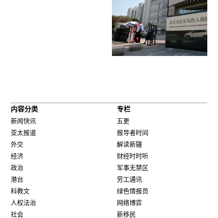
内容分类
专栏
新闻快讯
五更
亚太报道
报导者时间
外交
解读新疆
经济
财经时时听
政治
军事无禁区
港台
劳工通讯
科教文
绿色情报员
人权法治
网络博弈
社会
新移民