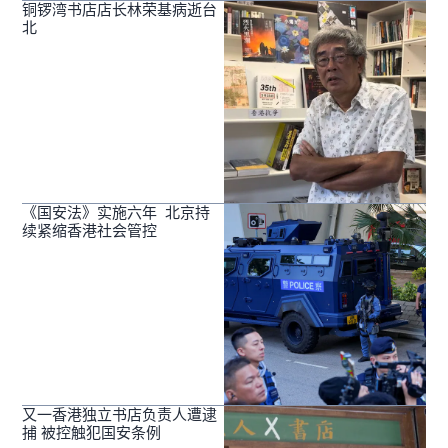
铜锣湾书店店长林荣基病逝台
北
《国安法》实施六年 北京持
续紧缩香港社会管控
又一香港独立书店负责人遭逮
捕 被控触犯国安条例