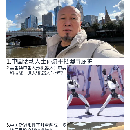
1
.
中国活动人士孙愿平抵澳寻庇护
2
.
美国禁中国人形机器人：中美
科技战，进入“机器人时代”？
3
.
中国新冠阳性率升至两成 多