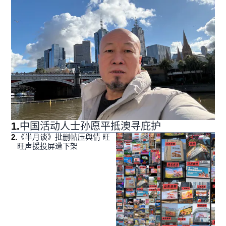
1
.
中国活动人士孙愿平抵澳寻庇护
2
.
《半月谈》批删帖压舆情 旺
旺声援投屏遭下架