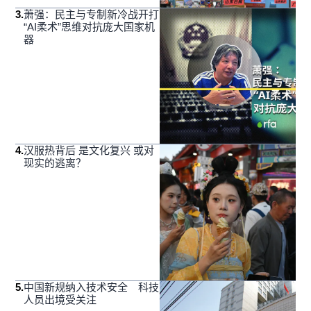
3
.
萧强：民主与专制新冷战开打
“AI柔术”思维对抗庞大国家机
器
4
.
汉服热背后 是文化复兴 或对
现实的逃离？
5
.
中国新规纳入技术安全 科技
人员出境受关注