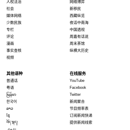
人权法治
网络博弈
社会
新移民
媒体网络
西藏纵览
少数民族
夜话中南海
专栏
中国透视
评论
周嘉有话说
漫画
周末茶馆
事实查核
纵横大历史
视频
其他语种
在线服务
Opens in new window
Opens in new window
普通话
YouTube
Opens in new window
Opens in new window
粤语
Facebook
Opens in new window
Opens in new window
မြန်မာ
Twitter
Opens in new window
한국어
新闻聚合
Opens in new window
ລາວ
节目频率表
Opens in new window
ខ្មែ
订阅新闻快递
Opens in new window
བོད་སྐད།
提供新闻线索
Opens in new window
ئۇيغۇر