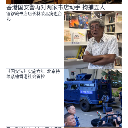
香港国安警再对两家书店动手 拘捕五人
铜锣湾书店店长林荣基病逝台
北
《国安法》实施六年 北京持
续紧缩香港社会管控