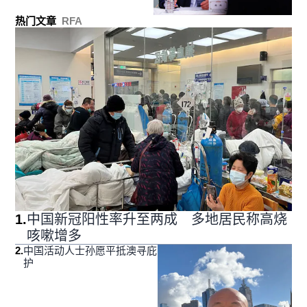
热门文章
RFA
1
.
中国新冠阳性率升至两成 多地居民称高烧
咳嗽增多
2
.
中国活动人士孙愿平抵澳寻庇
护