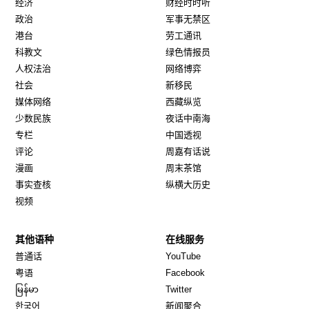
经济
财经时时听
政治
军事无禁区
港台
劳工通讯
科教文
绿色情报员
人权法治
网络博弈
社会
新移民
媒体网络
西藏纵览
少数民族
夜话中南海
专栏
中国透视
评论
周嘉有话说
漫画
周末茶馆
事实查核
纵横大历史
视频
其他语种
在线服务
Opens in new window
Opens in new window
普通话
YouTube
Opens in new window
Opens in new window
粤语
Facebook
Opens in new window
Opens in new window
မြန်မာ
Twitter
Opens in new window
한국어
新闻聚合