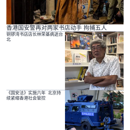
香港国安警再对两家书店动手 拘捕五人
铜锣湾书店店长林荣基病逝台
北
《国安法》实施六年 北京持
续紧缩香港社会管控