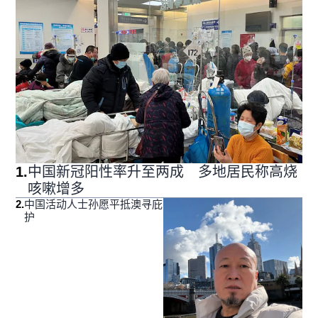
1
.
中国新冠阳性率升至两成 多地居民称高烧
咳嗽增多
2
.
中国活动人士孙愿平抵澳寻庇
护