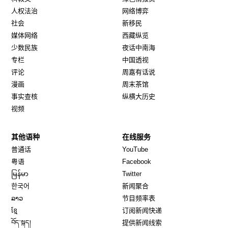
人权法治
网络博弈
社会
新移民
媒体网络
西藏纵览
少数民族
夜话中南海
专栏
中国透视
评论
周嘉有话说
漫画
周末茶馆
事实查核
纵横大历史
视频
其他语种
在线服务
Opens in new window
Opens in new window
普通话
YouTube
Opens in new window
Opens in new window
粤语
Facebook
Opens in new window
Opens in new window
မြန်မာ
Twitter
Opens in new window
한국어
新闻聚合
Opens in new window
ລາວ
节目频率表
Opens in new window
ខ្មែ
订阅新闻快递
Opens in new window
བོད་སྐད།
提供新闻线索