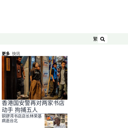
繁
搜索
更多
快讯
香港国安警再对两家书店
动手 拘捕五人
铜锣湾书店店长林荣基
病逝台北