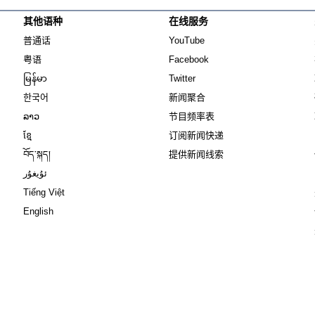
其他语种
在线服务
Opens in new window
Opens in new window
普通话
YouTube
Opens in new window
Opens in new window
粤语
Facebook
Opens in new window
Opens in new window
မြန်မာ
Twitter
Opens in new window
한국어
新闻聚合
Opens in new window
ລາວ
节目频率表
Opens in new window
ខ្មែ
订阅新闻快递
Opens in new window
བོད་སྐད།
提供新闻线索
Opens in new window
ئۇيغۇر
Opens in new window
Tiếng Việt
Opens in new window
English