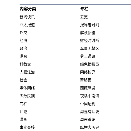
内容分类
专栏
新闻快讯
五更
亚太报道
报导者时间
外交
解读新疆
经济
财经时时听
政治
军事无禁区
港台
劳工通讯
科教文
绿色情报员
人权法治
网络博弈
社会
新移民
媒体网络
西藏纵览
少数民族
夜话中南海
专栏
中国透视
评论
周嘉有话说
漫画
周末茶馆
事实查核
纵横大历史