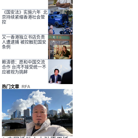
《国安法》实施六年 北
京持续紧缩香港社会管
控
又一香港独立书店负责
人遭逮捕 被控触犯国安
条例
赖清德：愿和中国交流
合作 台湾不接受统一不
应被视为挑衅
热门文章
RFA