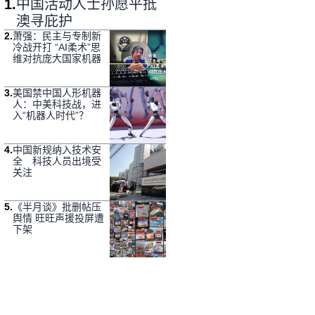
1
.
中国活动人士孙愿平抵
澳寻庇护
2
.
萧强：民主与专制新
冷战开打 “AI柔术”思
维对抗庞大国家机器
3
.
美国禁中国人形机器
人：中美科技战，进
入“机器人时代”？
4
.
中国新规纳入技术安
全 科技人员出境受
关注
5
.
《半月谈》批删帖压
舆情 旺旺声援投屏遭
下架