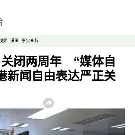
劳工通讯
绿色情报员
周嘉有话说
周末茶馆
视频
漫画
事实查核
夜话中南海
报导者时间
关闭两周年 “媒体自
新移民
港新闻自由表达严正关
纵横大历史
网络博弈
西藏纵览
解读新疆
财经时时听
评论