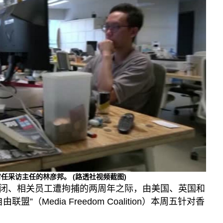
播客
显示 播客 个子部分
《亚太报道》音频
漫画
事实查核
视频
显示 视频 个子部分
亚洲很想聊
观点
专题与访谈
兵家常事
与时任采访主任的林彦邦。
(路透社视频截图)
闭、相关员工遭拘捕的两周年之际，由美国、英国和
”（Media Freedom Coalition）本周五针对香