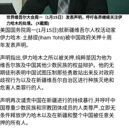
世界维吾尔大会周一（1月15日）发表声明，呼吁各界继续关注伊
力哈木的处境。
(X截图)
美国国务院周一(1月15日)就新疆维吾尔人权活动家
伊力哈木·土赫提(lham Tohti)被中国政府关押十周
年发表声明。
声明指出,伊力哈木之所以被关押,纯粹是因为他为
维吾尔族及中国其他少数民族的权益辩护。他的无
期徒刑表明中国试图压制那些勇敢站出来反对政府
歧视行为以及在新疆维吾尔自治区进行种族灭绝和
危害人类罪行的人。
声明再次谴责中国在新疆进行的持续暴行,并呼吁中
国尊重少数民族和宗教团体成员的人类尊严,立即无
条件释放伊力哈木以及在新疆和整个中国被任意关
押的所有人。