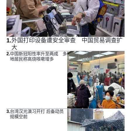
1
.
外国打印设备遭安全审查 中国贸易调查扩
大
2
.
中国新冠阳性率升至两成 多
地居民称高烧咳嗽增多
3
.
台湾汉光演习开打 后备动员
规模空前