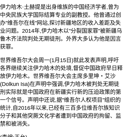
伊力哈木·土赫提是出身维族的中国经济学者,曾为
中央民族大学国际结算专业的副教授。他曾通过创
办"维吾尔在线"网站,探讨新疆地区的收入差距及失
业问题。2014年,伊力哈木以"分裂国家罪"被新疆乌
鲁木齐法院判处无期徒刑。外界大多认为他是因言
获罪。
世界维吾尔大会周一(1月15日)就此发表声明,呼吁
各界继续关注伊力哈木的处境,督促中国政府早日释
放伊力哈木。世界维吾尔大会主席多里坤‧艾沙
(Dolkun Isa)在声明中强调,伊力哈木被判处无期徒
刑实际就是中国政府在新疆实行新的压迫政策的第
一个信号。声明中还说,据"维吾尔人权项目"组织的
统计,自2016年以来,已经有三百多位维吾尔族知识
分子和其他突厥文化学者遭到中国政府的拘留、监
禁和被消失。