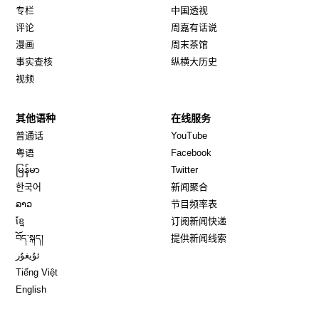
专栏
中国透视
评论
周嘉有话说
漫画
周末茶馆
事实查核
纵横大历史
视频
其他语种
在线服务
Opens in new window
Opens in new window
普通话
YouTube
Opens in new window
Opens in new window
粤语
Facebook
Opens in new window
Opens in new window
မြန်မာ
Twitter
Opens in new window
한국어
新闻聚合
Opens in new window
ລາວ
节目频率表
Opens in new window
ខ្មែ
订阅新闻快递
Opens in new window
བོད་སྐད།
提供新闻线索
Opens in new window
ئۇيغۇر
Opens in new window
Tiếng Việt
Opens in new window
English