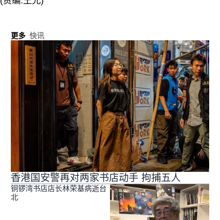
(责编:王允)
更多
快讯
香港国安警再对两家书店动手 拘捕五人
铜锣湾书店店长林荣基病逝台
北