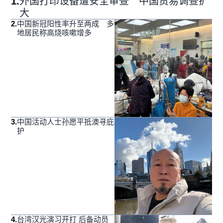
1
.
外国打印设备遭安全审查 中国贸易调查扩
大
2
.
中国新冠阳性率升至两成 多
地居民称高烧咳嗽增多
3
.
中国活动人士孙愿平抵澳寻庇
护
4
.
台湾汉光演习开打 后备动员