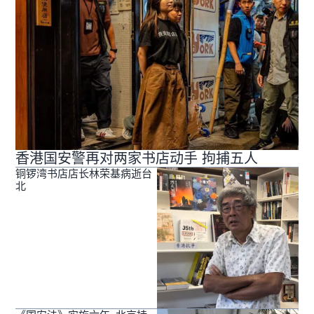
香港国安警再对两家书店动手 拘捕五人
铜锣湾书店店长林荣基病逝台
北