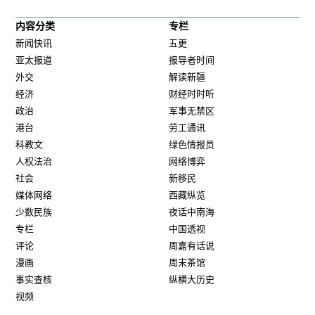
内容分类
专栏
新闻快讯
五更
亚太报道
报导者时间
外交
解读新疆
经济
财经时时听
政治
军事无禁区
港台
劳工通讯
科教文
绿色情报员
人权法治
网络博弈
社会
新移民
媒体网络
西藏纵览
少数民族
夜话中南海
专栏
中国透视
评论
周嘉有话说
漫画
周末茶馆
事实查核
纵横大历史
视频