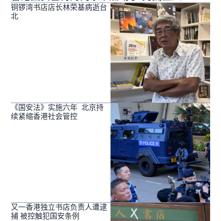
铜锣湾书店店长林荣基病逝台
北
《国安法》实施六年 北京持
续紧缩香港社会管控
又一香港独立书店负责人遭逮
捕 被控触犯国安条例