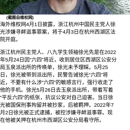
(截图自维权网)
海外维权网4月1日披露，浙江杭州中国民主党人徐
光涉嫌寻衅滋事罪案，将于4月3日在杭州西湖区法
院开庭。
浙江杭州民主党人、八九学生领袖徐光先是在2022
年5月24日因“六四”将近，收到居住区西湖区公安分
局玉泉派出所的传唤单，徐光未予理睬。5月25
日，徐光被带到派出所，民警告诫徐光“六四”将
近，不要有什么涉“六四”的敏感言行，强行收走了
他的手机。徐光5月26日去玉泉派出所，带着写着
“平反六四”的纸张，抗议公安对自己迫害。当日徐
光被国保刑事拘留并被抄家，后被羁押。2022年7
月2日徐光被正式逮捕，被控涉嫌寻衅滋事罪。现
在他被关押在杭州市西湖区公安分局看守所。