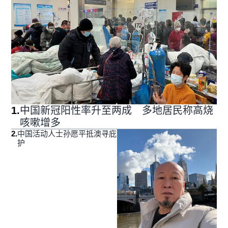
1
.
中国新冠阳性率升至两成 多地居民称高烧
咳嗽增多
2
.
中国活动人士孙愿平抵澳寻庇
护