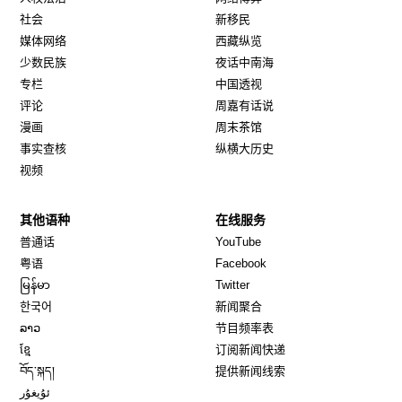
社会
新移民
媒体网络
西藏纵览
少数民族
夜话中南海
专栏
中国透视
评论
周嘉有话说
漫画
周末茶馆
事实查核
纵横大历史
视频
其他语种
在线服务
Opens in new window
Opens in new window
普通话
YouTube
Opens in new window
Opens in new window
粤语
Facebook
Opens in new window
Opens in new window
မြန်မာ
Twitter
Opens in new window
한국어
新闻聚合
Opens in new window
ລາວ
节目频率表
Opens in new window
ខ្មែ
订阅新闻快递
Opens in new window
བོད་སྐད།
提供新闻线索
Opens in new window
ئۇيغۇر