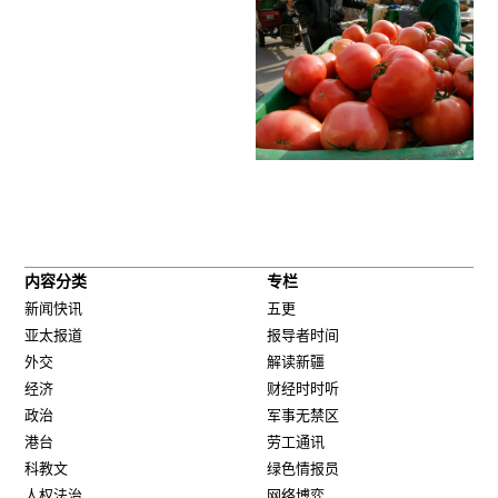
内容分类
专栏
新闻快讯
五更
亚太报道
报导者时间
外交
解读新疆
经济
财经时时听
政治
军事无禁区
港台
劳工通讯
科教文
绿色情报员
人权法治
网络博弈