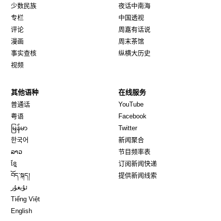
少数民族
夜话中南海
专栏
中国透视
评论
周嘉有话说
漫画
周末茶馆
事实查核
纵横大历史
视频
其他语种
在线服务
Opens in new window
Opens in new window
普通话
YouTube
Opens in new window
Opens in new window
粤语
Facebook
Opens in new window
Opens in new window
မြန်မာ
Twitter
Opens in new window
한국어
新闻聚合
Opens in new window
ລາວ
节目频率表
Opens in new window
ខ្មែ
订阅新闻快递
Opens in new window
བོད་སྐད།
提供新闻线索
Opens in new window
ئۇيغۇر
Opens in new window
Tiếng Việt
Opens in new window
English