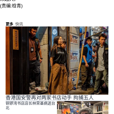
(责编:梒青)
更多
快讯
香港国安警再对两家书店动手 拘捕五人
铜锣湾书店店长林荣基病逝台
北