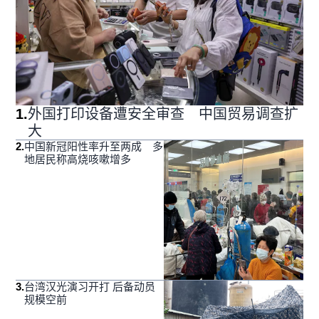
1
.
外国打印设备遭安全审查 中国贸易调查扩
大
2
.
中国新冠阳性率升至两成 多
地居民称高烧咳嗽增多
3
.
台湾汉光演习开打 后备动员
规模空前