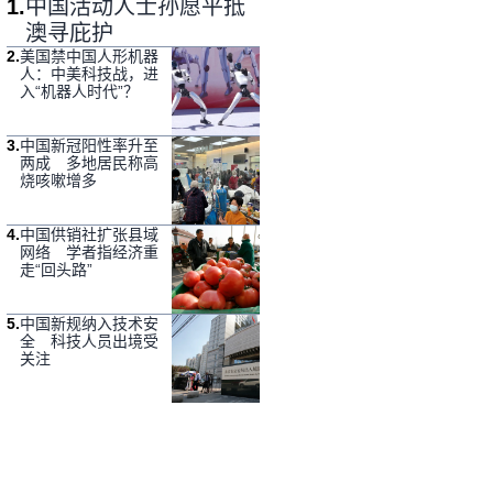
1
.
中国活动人士孙愿平抵
澳寻庇护
2
.
美国禁中国人形机器
人：中美科技战，进
入“机器人时代”？
3
.
中国新冠阳性率升至
两成 多地居民称高
烧咳嗽增多
4
.
中国供销社扩张县域
网络 学者指经济重
走“回头路”
5
.
中国新规纳入技术安
全 科技人员出境受
关注