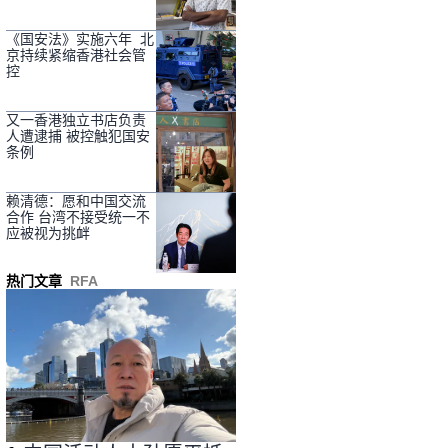
《国安法》实施六年 北
京持续紧缩香港社会管
控
又一香港独立书店负责
人遭逮捕 被控触犯国安
条例
赖清德：愿和中国交流
合作 台湾不接受统一不
应被视为挑衅
热门文章
RFA