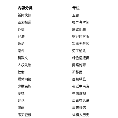
内容分类
专栏
新闻快讯
五更
亚太报道
报导者时间
外交
解读新疆
经济
财经时时听
政治
军事无禁区
港台
劳工通讯
科教文
绿色情报员
人权法治
网络博弈
社会
新移民
媒体网络
西藏纵览
少数民族
夜话中南海
专栏
中国透视
评论
周嘉有话说
漫画
周末茶馆
事实查核
纵横大历史