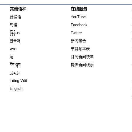
其他语种
在线服务
Opens in new window
Opens in new window
普通话
YouTube
Opens in new window
Opens in new window
粤语
Facebook
Opens in new window
Opens in new window
မြန်မာ
Twitter
Opens in new window
한국어
新闻聚合
Opens in new window
ລາວ
节目频率表
Opens in new window
ខ្មែ
订阅新闻快递
Opens in new window
བོད་སྐད།
提供新闻线索
Opens in new window
ئۇيغۇر
Opens in new window
Tiếng Việt
Opens in new window
English