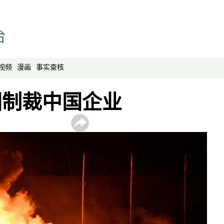
劳工通讯
绿色情报员
周嘉有话说
周末茶馆
视频
漫画
事实查核
夜话中南海
报导者时间
国制裁中国企业
新移民
纵横大历史
网络博弈
西藏纵览
解读新疆
财经时时听
评论