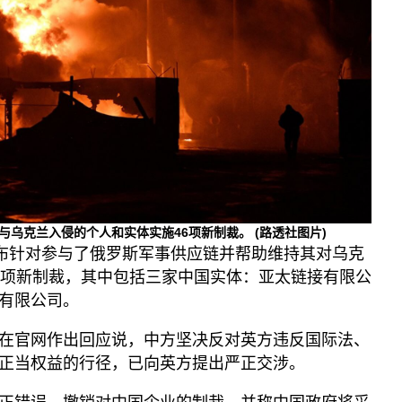
播客
显示 播客 个子部分
《亚太报道》音频
漫画
事实查核
视频
显示 视频 个子部分
亚洲很想聊
参与乌克兰入侵的个人和实体实施46项新制裁。
(路透社图片)
观点
宣布针对参与了俄罗斯军事供应链并帮助维持其对乌克
专题与访谈
6项新制裁，其中包括三家中国实体：亚太链接有限公
兵家常事
有限公司。
在官网作出回应说，中方坚决反对英方违反国际法、
正当权益的行径，已向英方提出严正交涉。