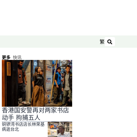
繁
搜索
更多
快讯
香港国安警再对两家书店
动手 拘捕五人
铜锣湾书店店长林荣基
病逝台北