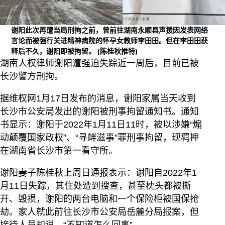
谢阳此次再遭当局刑拘之前，曾前往湖南永顺县声援因发表网络
言论而被强行关进精神病院的怀孕女教师李田田。但在李田田获
释后不久，谢阳即被拘留。
(陈桂秋推特)
湖南人权律师谢阳遭强迫失踪近一周后，目前已被
长沙警方刑拘。
据维权网1月17日发布的消息，谢阳家属当天收到
长沙市公安局发出的谢阳被刑事拘留通知书。通知
书显示：谢阳于2022年1月11日11时，被以涉嫌“煽
动颠覆国家政权”、“寻衅滋事”罪刑事拘留，现羁押
在湖南省长沙市第一看守所。
谢阳妻子陈桂秋上周日通报表示：谢阳自2022年1
月11日失踪，其住处遭到搜查，甚至枕头都被撕
开、毁损，谢阳的两台电脑和一个保险柜被国保抢
劫。家人就此前往长沙市公安局岳麓分局报案，但