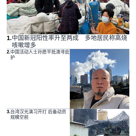
1
.
中国新冠阳性率升至两成 多地居民称高烧
咳嗽增多
2
.
中国活动人士孙愿平抵澳寻庇
护
3
.
台湾汉光演习开打 后备动员
规模空前