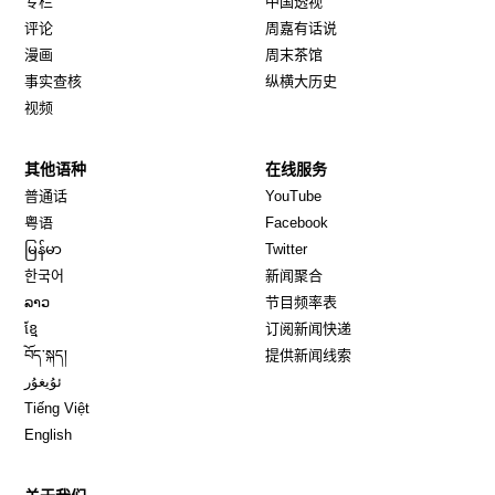
专栏
中国透视
评论
周嘉有话说
漫画
周末茶馆
事实查核
纵横大历史
视频
其他语种
在线服务
Opens in new window
Opens in new window
普通话
YouTube
Opens in new window
Opens in new window
粤语
Facebook
Opens in new window
Opens in new window
မြန်မာ
Twitter
Opens in new window
한국어
新闻聚合
Opens in new window
ລາວ
节目频率表
Opens in new window
ខ្មែ
订阅新闻快递
Opens in new window
བོད་སྐད།
提供新闻线索
Opens in new window
ئۇيغۇر
Opens in new window
Tiếng Việt
Opens in new window
English