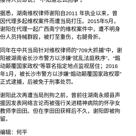
接待人员却说，“不知道怎么回事”。
据悉，湖南维权律师谢阳自2011 年执业以来，曾
因代理多起维权案件而遭当局打压。2015年5月，
谢阳在代理一起广西南宁的维权案件中，遭不明身
份人员持械群殴，被打至重伤，右腿骨折。
同年在中共当局针对维权律师的“709大抓捕”中，谢
阳被湖南省长沙市警方以涉嫌“扰乱法庭秩序”、“煽
动颠覆国家政权”等罪名指定地点监视居住；2016
年1月，被长沙市警方以涉嫌“煽动颠覆国家政权罪”
正式逮捕，后被免于刑事处罚。
谢阳此次再遭当局刑拘之前，曾前往湖南永顺县声
援因发表网络言论而被强行关进精神病院的怀孕女
教师李田田。但在李田田获释后不久，谢阳即被拘
留。
编辑：何平