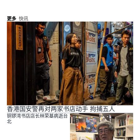
更多
快讯
香港国安警再对两家书店动手 拘捕五人
铜锣湾书店店长林荣基病逝台
北