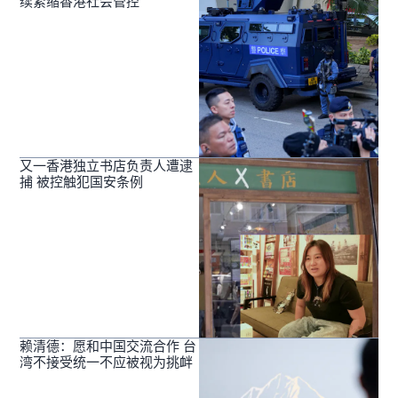
续紧缩香港社会管控
又一香港独立书店负责人遭逮
捕 被控触犯国安条例
赖清德：愿和中国交流合作 台
湾不接受统一不应被视为挑衅