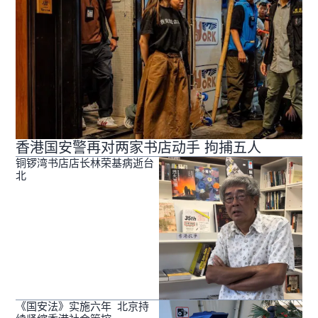
香港国安警再对两家书店动手 拘捕五人
铜锣湾书店店长林荣基病逝台
北
《国安法》实施六年 北京持