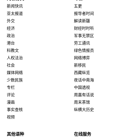
新闻快讯
五更
亚太报道
报导者时间
外交
解读新疆
经济
财经时时听
政治
军事无禁区
港台
劳工通讯
科教文
绿色情报员
人权法治
网络博弈
社会
新移民
媒体网络
西藏纵览
少数民族
夜话中南海
专栏
中国透视
评论
周嘉有话说
漫画
周末茶馆
事实查核
纵横大历史
视频
其他语种
在线服务