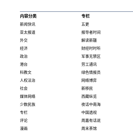
内容分类
专栏
新闻快讯
五更
亚太报道
报导者时间
外交
解读新疆
经济
财经时时听
政治
军事无禁区
港台
劳工通讯
科教文
绿色情报员
人权法治
网络博弈
社会
新移民
媒体网络
西藏纵览
少数民族
夜话中南海
专栏
中国透视
评论
周嘉有话说
漫画
周末茶馆