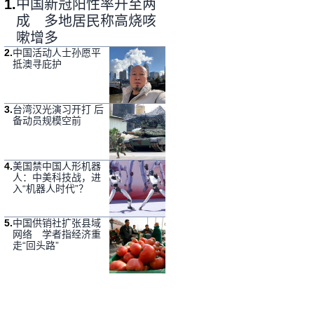
1
.
中国新冠阳性率升至两
成 多地居民称高烧咳
嗽增多
2
.
中国活动人士孙愿平
抵澳寻庇护
3
.
台湾汉光演习开打 后
备动员规模空前
4
.
美国禁中国人形机器
人：中美科技战，进
入“机器人时代”？
5
.
中国供销社扩张县域
网络 学者指经济重
走“回头路”