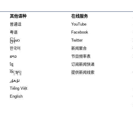
其他语种
在线服务
Opens in new window
Opens in new window
普通话
YouTube
Opens in new window
Opens in new window
粤语
Facebook
Opens in new window
Opens in new window
မြန်မာ
Twitter
Opens in new window
한국어
新闻聚合
Opens in new window
ລາວ
节目频率表
Opens in new window
ខ្មែ
订阅新闻快递
Opens in new window
བོད་སྐད།
提供新闻线索
Opens in new window
ئۇيغۇر
Opens in new window
Tiếng Việt
Opens in new window
English