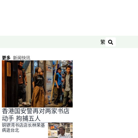
繁
搜索
更多
新闻快讯
香港国安警再对两家书店
动手 拘捕五人
铜锣湾书店店长林荣基
病逝台北