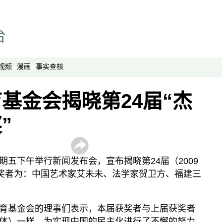
绿色情报员
周嘉有话说
周末茶馆
夜话中南海
视频
漫画
事实查核
报导者时间
基金会揭晓第24届“杰
新移民
纵横大历史
”
网络博弈
西藏纵览
五下午举行新闻发布会，宣布揭晓第24届（2009
解读新疆
获奖者为：中国艺术家艾未未、法学家贺卫方、福建三
财经时时听
评论
育基金会的理事们表示，本届获奖者与上届获奖者
体）一样，为实现中国的民主化进行了不懈的努力，