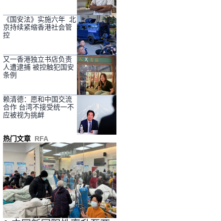
《国安法》实施六年 北
京持续紧缩香港社会管
控
又一香港独立书店负责
人遭逮捕 被控触犯国安
条例
赖清德：愿和中国交流
合作 台湾不接受统一不
应被视为挑衅
热门文章
RFA