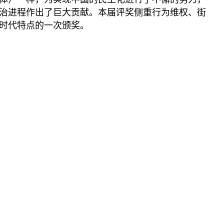
播客
显示 播客 个子部分
治进程作出了巨大贡献。本届评奖侧重行为维权、街
《亚太报道》音频
时代特点的一次颁奖。
漫画
事实查核
视频
显示 视频 个子部分
亚洲很想聊
观点
专题与访谈
兵家常事