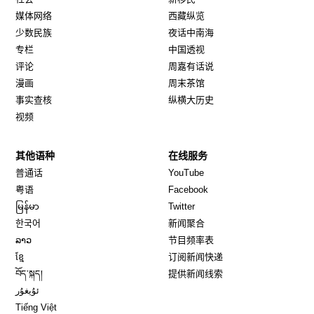
媒体网络
西藏纵览
少数民族
夜话中南海
专栏
中国透视
评论
周嘉有话说
漫画
周末茶馆
事实查核
纵横大历史
视频
其他语种
在线服务
Opens in new window
Opens in new window
普通话
YouTube
Opens in new window
Opens in new window
粤语
Facebook
Opens in new window
Opens in new window
မြန်မာ
Twitter
Opens in new window
한국어
新闻聚合
Opens in new window
ລາວ
节目频率表
Opens in new window
ខ្មែ
订阅新闻快递
Opens in new window
བོད་སྐད།
提供新闻线索
Opens in new window
ئۇيغۇر
Opens in new window
Tiếng Việt