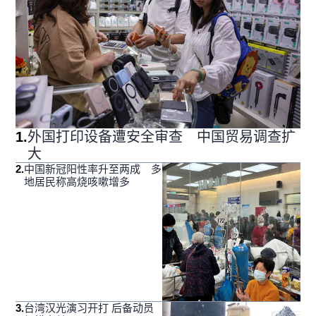
1
.
外国打印设备遭安全审查 中国贸易调查扩
大
2
.
中国新冠阳性率升至两成 多
地居民称高烧咳嗽增多
3
.
台湾汉光演习开打 后备动员