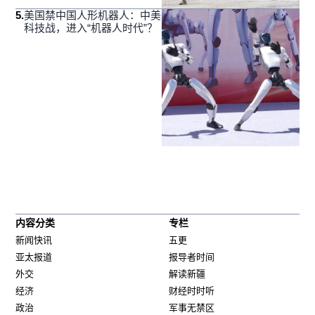
5
.
美国禁中国人形机器人：中美
科技战，进入“机器人时代”？
内容分类
专栏
新闻快讯
五更
亚太报道
报导者时间
外交
解读新疆
经济
财经时时听
政治
军事无禁区