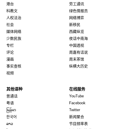
港台
劳工通讯
科教文
绿色情报员
人权法治
网络博弈
社会
新移民
媒体网络
西藏纵览
少数民族
夜话中南海
专栏
中国透视
评论
周嘉有话说
漫画
周末茶馆
事实查核
纵横大历史
视频
其他语种
在线服务
Opens in new window
Opens in new window
普通话
YouTube
Opens in new window
Opens in new window
粤语
Facebook
Opens in new window
Opens in new window
မြန်မာ
Twitter
Opens in new window
한국어
新闻聚合
Opens in new window
ລາວ
节目频率表