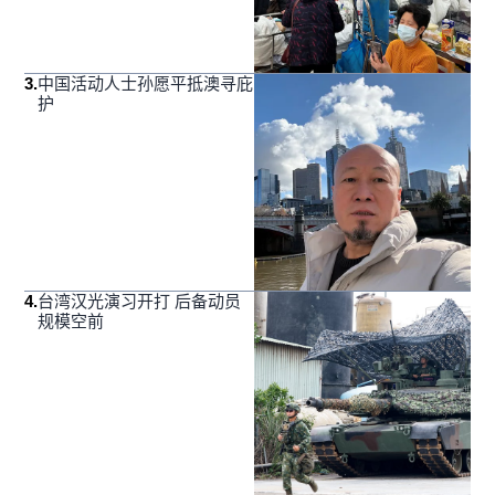
3
.
中国活动人士孙愿平抵澳寻庇
护
4
.
台湾汉光演习开打 后备动员
规模空前