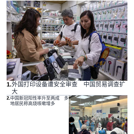
1
.
外国打印设备遭安全审查 中国贸易调查扩
大
2
.
中国新冠阳性率升至两成 多
地居民称高烧咳嗽增多