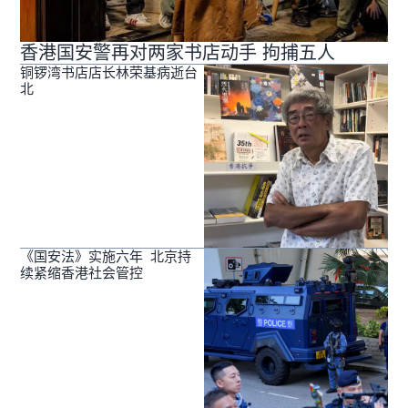
香港国安警再对两家书店动手 拘捕五人
铜锣湾书店店长林荣基病逝台
北
《国安法》实施六年 北京持
续紧缩香港社会管控