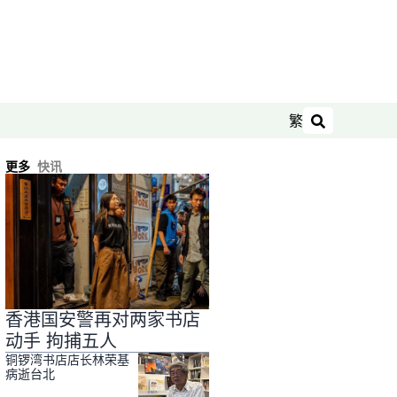
繁
搜索
更多
快讯
香港国安警再对两家书店
动手 拘捕五人
铜锣湾书店店长林荣基
病逝台北