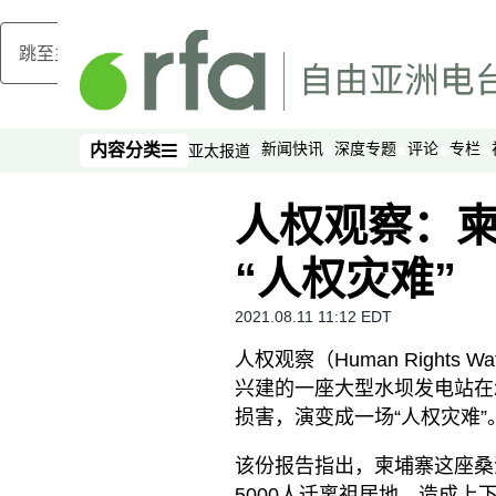
跳至主内容
新闻快讯
深度专题
评论
专栏
内容分类
亚太报道
内容分类
人权观察：
“人权灾难”
2021.08.11 11:12 EDT
人权观察（Human Right
兴建的一座大型水坝发电站在
损害，演变成一场“人权灾难”
该份报告指出，柬埔寨这座桑河下
5000人迁离祖居地，造成上