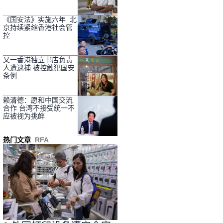
《国安法》实施六年 北
京持续紧缩香港社会管
控
又一香港独立书店负责
人遭逮捕 被控触犯国安
条例
赖清德：愿和中国交流
合作 台湾不接受统一不
应被视为挑衅
热门文章
RFA