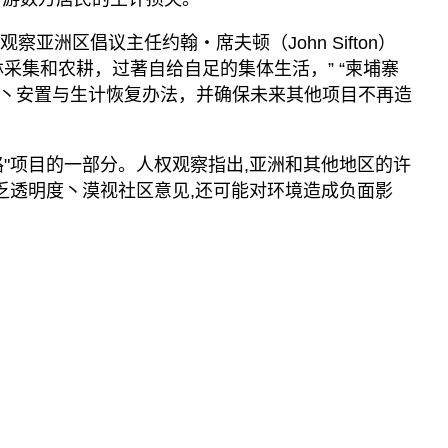
播客
显示 播客 个子部分
察亚洲区倡议主任约翰・席夫顿（John Sifton）
《亚太报道》音频
采集和农耕，过著自给自足的集体生活，” “柬埔寨
丶安置与生计恢复办法，并确保未来其他项目不再造
漫画
事实查核
路"项目的一部分。人权观察指出,亚洲和其他地区的许
视频
缺乏透明度丶漠视社区意见,还可能对环境造成负面影
显示 视频 个子部分
亚洲很想聊
观点
专题与访谈
兵家常事