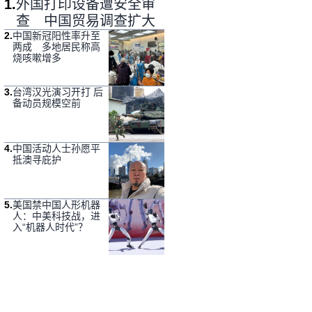
1
.
外国打印设备遭安全审
查 中国贸易调查扩大
2
.
中国新冠阳性率升至
两成 多地居民称高
烧咳嗽增多
3
.
台湾汉光演习开打 后
备动员规模空前
4
.
中国活动人士孙愿平
抵澳寻庇护
5
.
美国禁中国人形机器
人：中美科技战，进
入“机器人时代”？