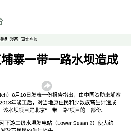
劳工通讯
绿色情报员
周嘉有话说
周末茶馆
视频
漫画
事实查核
夜话中南海
报导者时间
柬埔寨一带一路水坝造成
新移民
纵横大历史
网络博弈
西藏纵览
s Watch）8月10日发表一份报告指出，由中国资助柬埔寨
解读新疆
2018年竣工后，对当地原住民和少数族裔生计造成
。该水坝项目是北京“一带一路”项目的一部份。
财经时时听
评论
游二级水坝发电站（Lower Sesan 2）使大约
下游数万居民的生计损失。