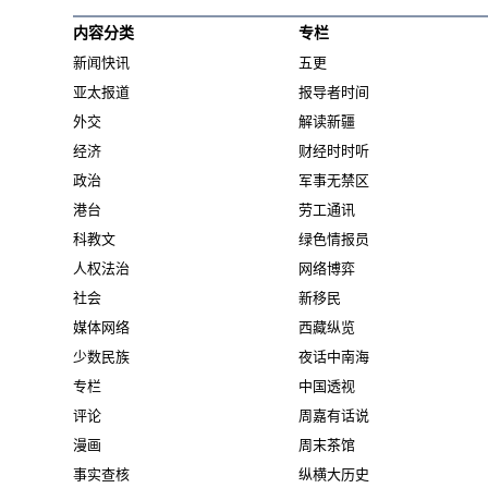
内容分类
专栏
新闻快讯
五更
亚太报道
报导者时间
外交
解读新疆
经济
财经时时听
政治
军事无禁区
港台
劳工通讯
科教文
绿色情报员
人权法治
网络博弈
社会
新移民
媒体网络
西藏纵览
少数民族
夜话中南海
专栏
中国透视
评论
周嘉有话说
漫画
周末茶馆
事实查核
纵横大历史