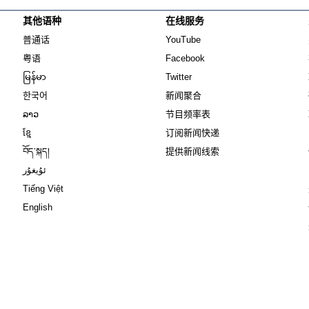
其他语种
在线服务
Opens in new window
Opens in new window
普通话
YouTube
Opens in new window
Opens in new window
粤语
Facebook
Opens in new window
Opens in new window
မြန်မာ
Twitter
Opens in new window
한국어
新闻聚合
Opens in new window
ລາວ
节目频率表
Opens in new window
ខ្មែ
订阅新闻快递
Opens in new window
བོད་སྐད།
提供新闻线索
Opens in new window
ئۇيغۇر
Opens in new window
Tiếng Việt
Opens in new window
English