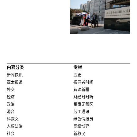
内容分类
专栏
新闻快讯
五更
亚太报道
报导者时间
外交
解读新疆
经济
财经时时听
政治
军事无禁区
港台
劳工通讯
科教文
绿色情报员
人权法治
网络博弈
社会
新移民