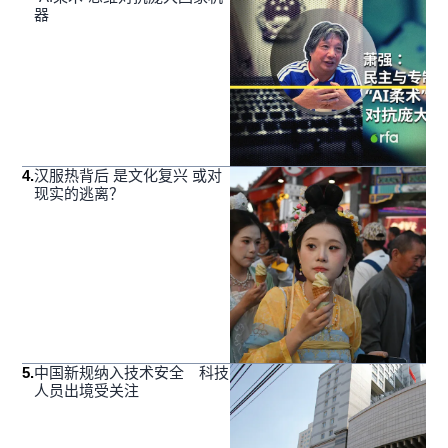
器
4
.
汉服热背后 是文化复兴 或对
现实的逃离？
5
.
中国新规纳入技术安全 科技
人员出境受关注