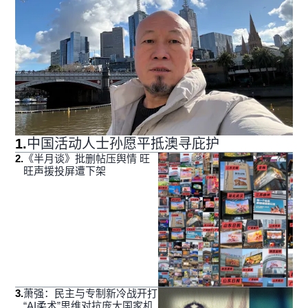
1
.
中国活动人士孙愿平抵澳寻庇护
2
.
《半月谈》批删帖压舆情 旺
旺声援投屏遭下架
3
.
萧强：民主与专制新冷战开打
“AI柔术”思维对抗庞大国家机