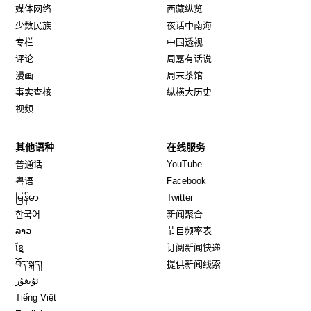
媒体网络
西藏纵览
少数民族
夜话中南海
专栏
中国透视
评论
周嘉有话说
漫画
周末茶馆
事实查核
纵横大历史
视频
其他语种
在线服务
Opens in new window
Opens in new window
普通话
YouTube
Opens in new window
Opens in new window
粤语
Facebook
Opens in new window
Opens in new window
မြန်မာ
Twitter
Opens in new window
한국어
新闻聚合
Opens in new window
ລາວ
节目频率表
Opens in new window
ខ្មែ
订阅新闻快递
Opens in new window
བོད་སྐད།
提供新闻线索
Opens in new window
ئۇيغۇر
Opens in new window
Tiếng Việt
Opens in new window