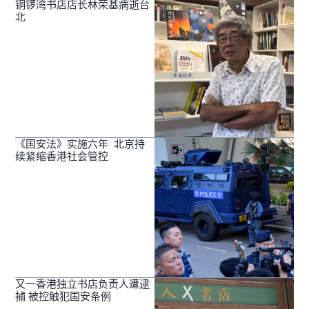
铜锣湾书店店长林荣基病逝台
北
《国安法》实施六年 北京持
续紧缩香港社会管控
又一香港独立书店负责人遭逮
捕 被控触犯国安条例