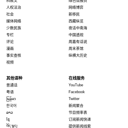
科教文
绿色情报员
人权法治
网络博弈
社会
新移民
媒体网络
西藏纵览
少数民族
夜话中南海
专栏
中国透视
评论
周嘉有话说
漫画
周末茶馆
事实查核
纵横大历史
视频
其他语种
在线服务
Opens in new window
Opens in new window
普通话
YouTube
Opens in new window
Opens in new window
粤语
Facebook
Opens in new window
Opens in new window
မြန်မာ
Twitter
Opens in new window
한국어
新闻聚合
Opens in new window
ລາວ
节目频率表
Opens in new window
ខ្មែ
订阅新闻快递
Opens in new window
བོད་སྐད།
提供新闻线索