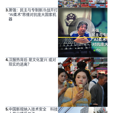
3
.
萧强：民主与专制新冷战开打
“AI柔术”思维对抗庞大国家机
器
4
.
汉服热背后 是文化复兴 或对
现实的逃离？
5
.
中国新规纳入技术安全 科技