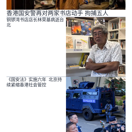
香港国安警再对两家书店动手 拘捕五人
铜锣湾书店店长林荣基病逝台
北
《国安法》实施六年 北京持
续紧缩香港社会管控