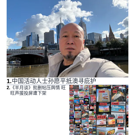
1
.
中国活动人士孙愿平抵澳寻庇护
2
.
《半月谈》批删帖压舆情 旺
旺声援投屏遭下架