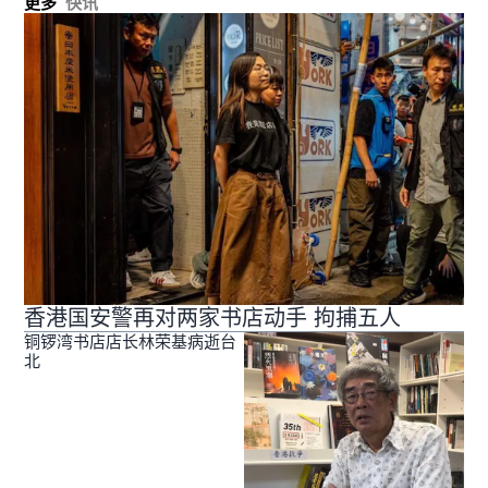
更多
快讯
香港国安警再对两家书店动手 拘捕五人
铜锣湾书店店长林荣基病逝台
北