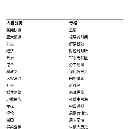
内容分类
专栏
新闻快讯
五更
亚太报道
报导者时间
外交
解读新疆
经济
财经时时听
政治
军事无禁区
港台
劳工通讯
科教文
绿色情报员
人权法治
网络博弈
社会
新移民
媒体网络
西藏纵览
少数民族
夜话中南海
专栏
中国透视
评论
周嘉有话说
漫画
周末茶馆
事实查核
纵横大历史