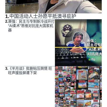
1
.
中国活动人士孙愿平抵澳寻庇护
2
.
萧强：民主与专制新冷战开打
“AI柔术”思维对抗庞大国家机
器
3
.
《半月谈》批删帖压舆情 旺
旺声援投屏遭下架