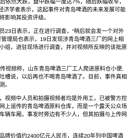
盘后依然大跌，盘中跌幅一度达7%，随后跌幅收窄，
。有经济学者表示，这起事件对青岛啤酒的未来发展可能
将影响其投资评级。
员23日表示，正在进行调查，“稍后就会发一个对外
督管理局也表示，19日发现涉青岛啤酒三厂的网上相
小组，进驻现场进行调查，并对视频所反映的该批原
上传视频称，山东青岛啤酒三厂工人爬进原料仓小便,
吐槽说，以后再也不喝青岛啤酒了。目前，事件真相
测。
，视频中人员和拍摄视频者均是外用工，已被警方控
网上谣传的青岛啤酒原料仓库，而是一个露天公众场
车辆车厢，事发时旁边有不少人，但其拍摄与上传网
牌价值约2400亿元人民币，连续20年列中国啤酒