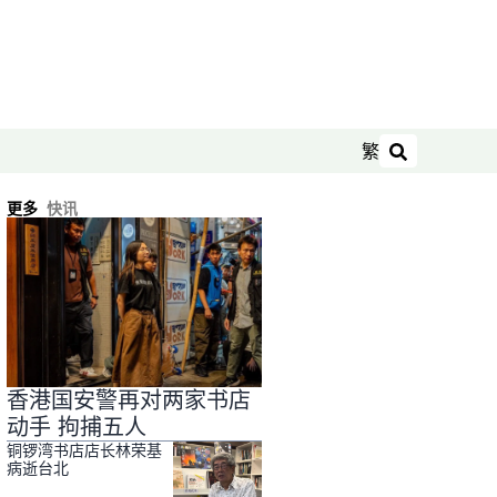
繁
搜索
更多
快讯
香港国安警再对两家书店
动手 拘捕五人
铜锣湾书店店长林荣基
病逝台北