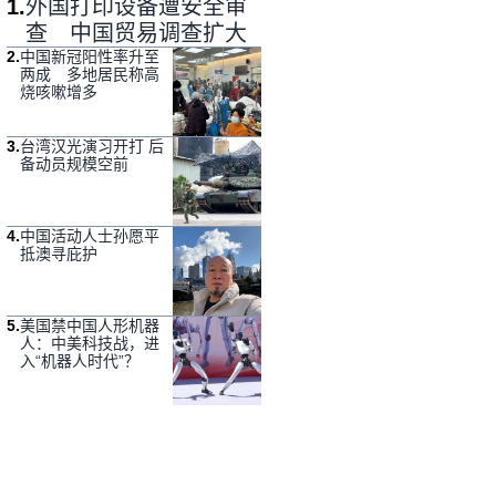
1
.
外国打印设备遭安全审
查 中国贸易调查扩大
2
.
中国新冠阳性率升至
两成 多地居民称高
烧咳嗽增多
3
.
台湾汉光演习开打 后
备动员规模空前
4
.
中国活动人士孙愿平
抵澳寻庇护
5
.
美国禁中国人形机器
人：中美科技战，进
入“机器人时代”？