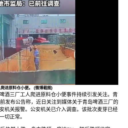
漫画
事实查核
视频
显示 视频 个子部分
亚洲很想聊
观点
专题与访谈
兵家常事
人爬进原料仓小便。
(微博截图)
啤酒三厂工人爬进原料仓小便事件持续引发关注。青
盘前发布公告称，近日关注到媒体关于青岛啤酒三厂的
安机关报警。公安机关已介入调查。该批次麦芽已经
一切正常。