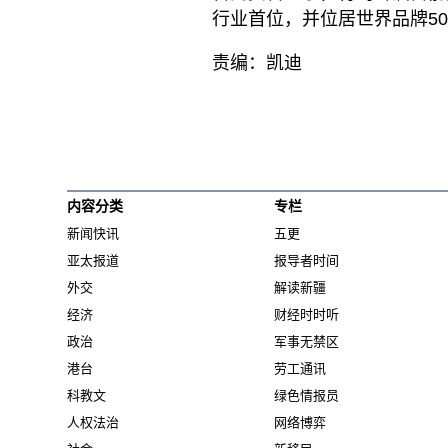
行业首位，并位居世界品牌50
责编：凯迪
内容分类
专栏
新闻快讯
五更
亚太报道
报导者时间
外交
解读新疆
经济
财经时时听
政治
军事无禁区
港台
劳工通讯
科教文
绿色情报员
人权法治
网络博弈