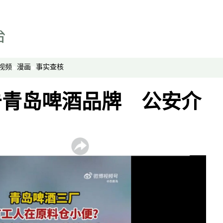
周末茶馆
夜话中南海
报导者时间
新移民
视频
漫画
事实查核
纵横大历史
网络博弈
击青岛啤酒品牌 公安介
西藏纵览
解读新疆
财经时时听
评论
播客
显示 播客 个子部分
《亚太报道》音频