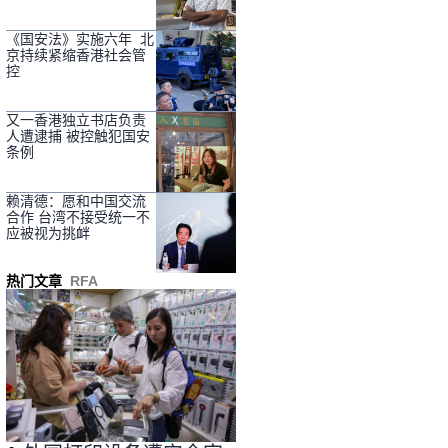
《国安法》实施六年 北
京持续紧缩香港社会管
控
又一香港独立书店负责
人遭逮捕 被控触犯国安
条例
赖清德：愿和中国交流
合作 台湾不接受统一不
应被视为挑衅
热门文章
RFA