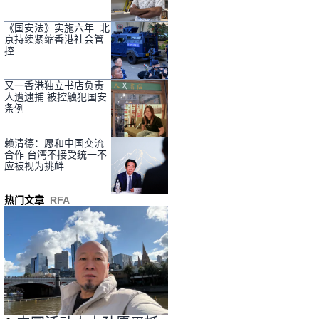
《国安法》实施六年 北
京持续紧缩香港社会管
控
又一香港独立书店负责
人遭逮捕 被控触犯国安
条例
赖清德：愿和中国交流
合作 台湾不接受统一不
应被视为挑衅
热门文章
RFA