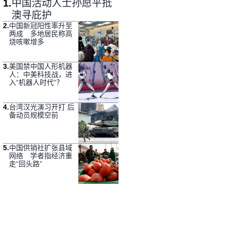
1
.
中国活动人士孙愿平抵
澳寻庇护
2
.
中国新冠阳性率升至
两成 多地居民称高
烧咳嗽增多
3
.
美国禁中国人形机器
人：中美科技战，进
入“机器人时代”？
4
.
台湾汉光演习开打 后
备动员规模空前
5
.
中国供销社扩张县域
网络 学者指经济重
走“回头路”