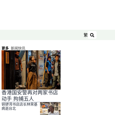
繁
搜索
更多
新闻快讯
香港国安警再对两家书店
动手 拘捕五人
铜锣湾书店店长林荣基
病逝台北