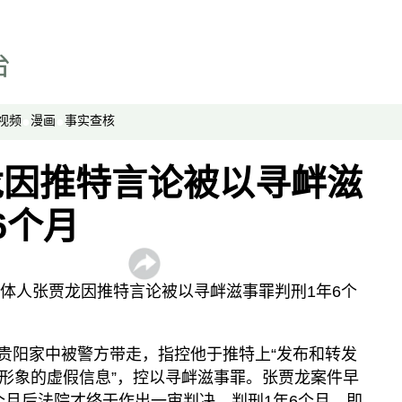
劳工通讯
绿色情报员
周嘉有话说
周末茶馆
视频
漫画
事实查核
夜话中南海
报导者时间
龙因推特言论被以寻衅滋
新移民
6个月
纵横大历史
网络博弈
西藏纵览
媒体人张贾龙因推特言论被以寻衅滋事罪判刑1年6个
解读新疆
财经时时听
日在贵阳家中被警方带走，指控他于推特上“发布和转发
评论
形象的虚假信息”，控以寻衅滋事罪。张贾龙案件早
近8个月后法院才终于作出一审判决，判刑1年6个月，即