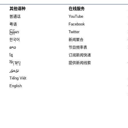
其他语种
在线服务
Opens in new window
Opens in new window
普通话
YouTube
Opens in new window
Opens in new window
粤语
Facebook
Opens in new window
Opens in new window
မြန်မာ
Twitter
Opens in new window
한국어
新闻聚合
Opens in new window
ລາວ
节目频率表
Opens in new window
ខ្មែ
订阅新闻快递
Opens in new window
བོད་སྐད།
提供新闻线索
Opens in new window
ئۇيغۇر
Opens in new window
Tiếng Việt
Opens in new window
English