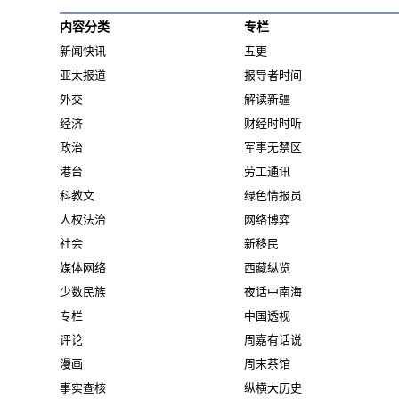
内容分类
专栏
新闻快讯
五更
亚太报道
报导者时间
外交
解读新疆
经济
财经时时听
政治
军事无禁区
港台
劳工通讯
科教文
绿色情报员
人权法治
网络博弈
社会
新移民
媒体网络
西藏纵览
少数民族
夜话中南海
专栏
中国透视
评论
周嘉有话说
漫画
周末茶馆
事实查核
纵横大历史