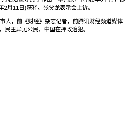
播客
1年2月11日)获释。张贾龙表示会上诉。
显示 播客 个子部分
《亚太报道》音频
阳市人，前《财经》杂志记者，前腾讯财经频道媒体
，民主异见公民，中国在押政治犯。
漫画
事实查核
视频
显示 视频 个子部分
亚洲很想聊
观点
专题与访谈
兵家常事