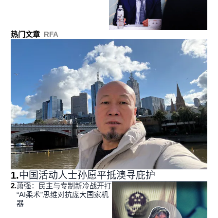
热门文章
RFA
1
.
中国活动人士孙愿平抵澳寻庇护
2
.
萧强：民主与专制新冷战开打
“AI柔术”思维对抗庞大国家机
器