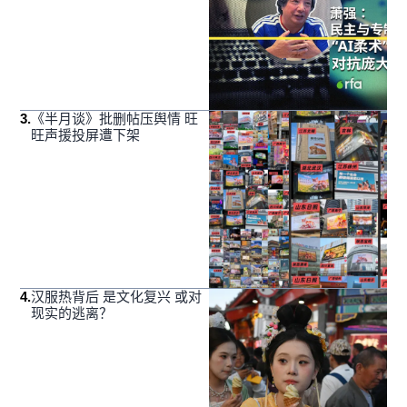
3
.
《半月谈》批删帖压舆情 旺
旺声援投屏遭下架
4
.
汉服热背后 是文化复兴 或对
现实的逃离？