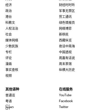
经济
财经时时听
政治
军事无禁区
港台
劳工通讯
科教文
绿色情报员
人权法治
网络博弈
社会
新移民
媒体网络
西藏纵览
少数民族
夜话中南海
专栏
中国透视
评论
周嘉有话说
漫画
周末茶馆
事实查核
纵横大历史
视频
其他语种
在线服务
Opens in new window
Opens in new window
普通话
YouTube
Opens in new window
Opens in new window
粤语
Facebook
Opens in new window
Opens in new window
မြန်မာ
Twitter