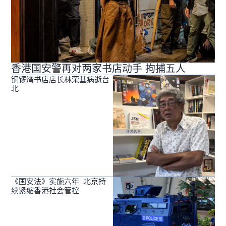
香港国安警再对两家书店动手 拘捕五人
铜锣湾书店店长林荣基病逝台
北
《国安法》实施六年 北京持
续紧缩香港社会管控