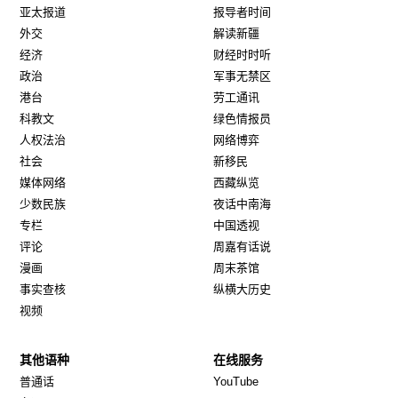
亚太报道
报导者时间
外交
解读新疆
经济
财经时时听
政治
军事无禁区
港台
劳工通讯
科教文
绿色情报员
人权法治
网络博弈
社会
新移民
媒体网络
西藏纵览
少数民族
夜话中南海
专栏
中国透视
评论
周嘉有话说
漫画
周末茶馆
事实查核
纵横大历史
视频
其他语种
在线服务
Opens in new window
Opens in new window
普通话
YouTube