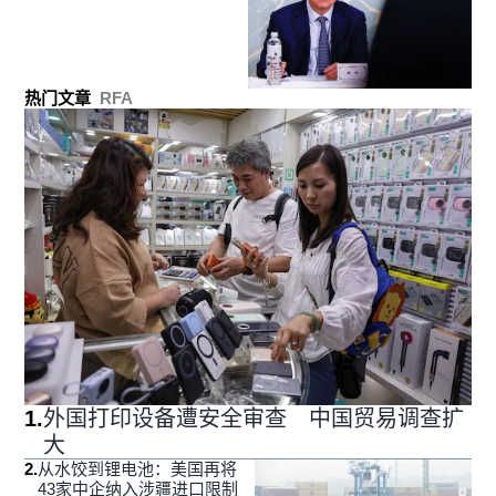
热门文章
RFA
1
.
外国打印设备遭安全审查 中国贸易调查扩
大
2
.
从水饺到锂电池：美国再将
43家中企纳入涉疆进口限制