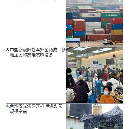
3
.
中国新冠阳性率升至两成 多
地居民称高烧咳嗽增多
4
.
台湾汉光演习开打 后备动员
规模空前