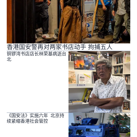
香港国安警再对两家书店动手 拘捕五人
铜锣湾书店店长林荣基病逝台
北
《国安法》实施六年 北京持
续紧缩香港社会管控