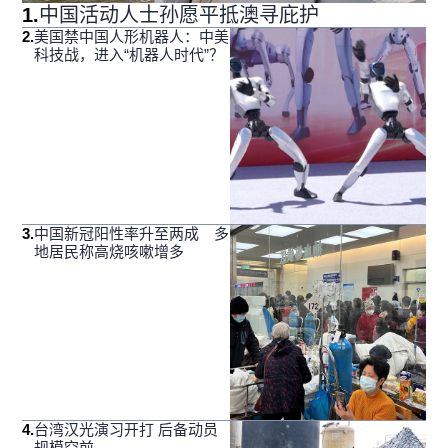
1
.
中国活动人士孙愿平抵澳寻庇护
2
.
美国禁中国人形机器人：中美
科技战，进入“机器人时代”？
3
.
中国新冠阳性率升至两成 多
地居民称高烧咳嗽增多
4
.
台湾汉光演习开打 后备动员
规模空前