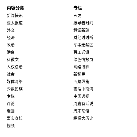
内容分类
专栏
新闻快讯
五更
亚太报道
报导者时间
外交
解读新疆
经济
财经时时听
政治
军事无禁区
港台
劳工通讯
科教文
绿色情报员
人权法治
网络博弈
社会
新移民
媒体网络
西藏纵览
少数民族
夜话中南海
专栏
中国透视
评论
周嘉有话说
漫画
周末茶馆
事实查核
纵横大历史
视频