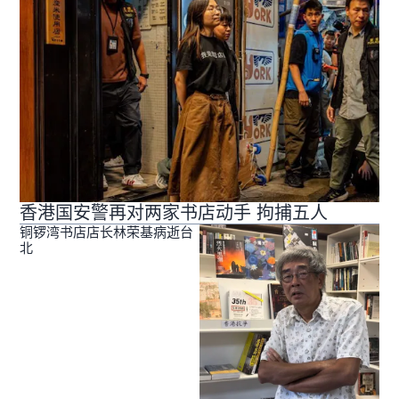
香港国安警再对两家书店动手 拘捕五人
铜锣湾书店店长林荣基病逝台
北