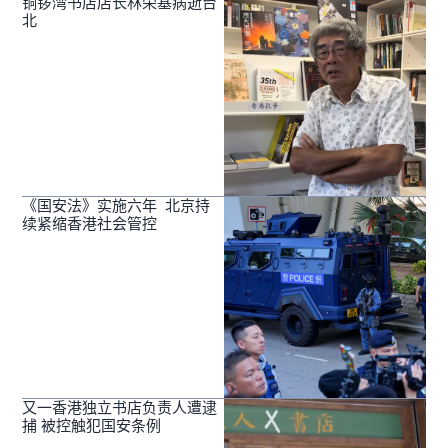
铜锣湾书店店长林荣基病逝台
北
《国安法》实施六年 北京持
续紧缩香港社会管控
又一香港独立书店负责人遭逮
捕 被控触犯国安条例