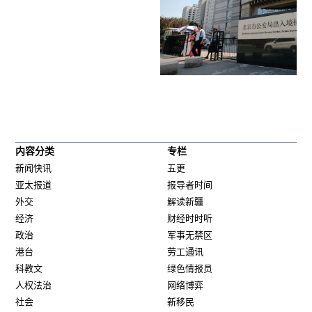
内容分类
专栏
新闻快讯
五更
亚太报道
报导者时间
外交
解读新疆
经济
财经时时听
政治
军事无禁区
港台
劳工通讯
科教文
绿色情报员
人权法治
网络博弈
社会
新移民