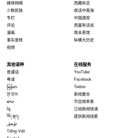
媒体网络
西藏纵览
少数民族
夜话中南海
专栏
中国透视
评论
周嘉有话说
漫画
周末茶馆
事实查核
纵横大历史
视频
其他语种
在线服务
Opens in new window
Opens in new window
普通话
YouTube
Opens in new window
Opens in new window
粤语
Facebook
Opens in new window
Opens in new window
မြန်မာ
Twitter
Opens in new window
한국어
新闻聚合
Opens in new window
ລາວ
节目频率表
Opens in new window
ខ្មែ
订阅新闻快递
Opens in new window
བོད་སྐད།
提供新闻线索
Opens in new window
ئۇيغۇر
Opens in new window
Tiếng Việt
Opens in new window