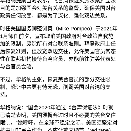
华格纳提案当时表示，《台湾保证实施法案》立法
目的是加强国会对美台关系的监督，确保美国对台
政策任何改变，都是为了深化、强化双边关系。
时任美国国务卿蓬佩奥（Mike Pompeo）于2021年
1月卸任前夕，宣布取消美国政府对台政策自我施
加的限制，废除所有对台联系准则。拜登政府上任
后恢复准则，但放宽双边交往，允许美国官员常态
性在联邦机构接待台湾官员，亦能前往驻美代表处
与台官员会晤。
不过，华格纳主张，恢复美台官员的部分交往限
制，恐让中共更有恃无恐，削弱美国对台湾的支
持。
华格纳说：“国会2020年通过《台湾保证法》时就
已清楚表明，美国须摒弃过时且不必要的美台交往
限制。”她呼吁，在全球不稳定之际，美国须坚定对
抗中国非民主作为，不应让繁文缛节（red tape）