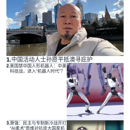
1
.
中国活动人士孙愿平抵澳寻庇护
2
.
美国禁中国人形机器人：中美
科技战，进入“机器人时代”？
3
.
萧强：民主与专制新冷战开打
“AI柔术”思维对抗庞大国家机