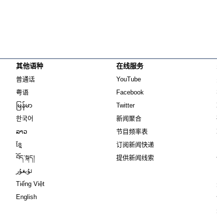
其他语种
在线服务
Opens in new window
Opens in new window
普通话
YouTube
Opens in new window
Opens in new window
粤语
Facebook
Opens in new window
Opens in new window
မြန်မာ
Twitter
Opens in new window
한국어
新闻聚合
Opens in new window
ລາວ
节目频率表
Opens in new window
ខ្មែ
订阅新闻快递
Opens in new window
བོད་སྐད།
提供新闻线索
Opens in new window
ئۇيغۇر
Opens in new window
Tiếng Việt
Opens in new window
English