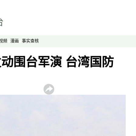
周嘉有话说
周末茶馆
夜话中南海
报导者时间
视频
漫画
事实查核
新移民
动围台军演 台湾国防
纵横大历史
网络博弈
西藏纵览
解读新疆
财经时时听
评论
播客
显示 播客 个子部分