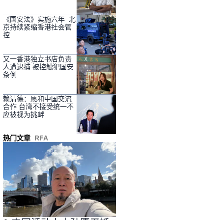
《国安法》实施六年 北
京持续紧缩香港社会管
控
又一香港独立书店负责
人遭逮捕 被控触犯国安
条例
赖清德：愿和中国交流
合作 台湾不接受统一不
应被视为挑衅
热门文章
RFA