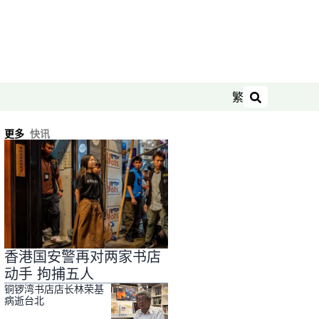
繁
搜索
更多
快讯
香港国安警再对两家书店
动手 拘捕五人
铜锣湾书店店长林荣基
病逝台北