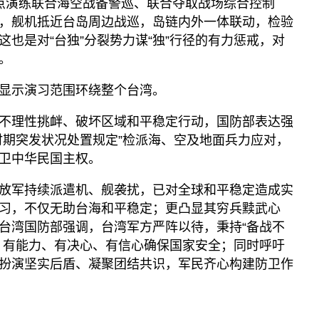
，重点演练联合海空战备警巡、联合夺取战场综合控制
，舰机抵近台岛周边战巡，岛链内外一体联动，检验
也是对“台独”分裂势力谋“独”行径的有力惩戒，对
。
显示演习范围环绕整个台湾。
不理性挑衅、破坏区域和平稳定行动，国防部表达强
时期突发状况处置规定”检派海、空及地面兵力应对，
卫中华民国主权。
放军持续派遣机、舰袭扰，已对全球和平稳定造成实
习，不仅无助台海和平稳定；更凸显其穷兵黩武心
台湾国防部强调，台湾军方严阵以待，秉持“备战不
，有能力、有决心、有信心确保国家安全；同时呼吁
扮演坚实后盾、凝聚团结共识，军民齐心构建防卫作