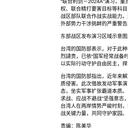
“联合利剑－2024A”演习
权、联合精打要害目标等科目
战区部队联合作战实战能力。这
外部势力干涉挑衅的严重警告
东部战区发布演习区域示意图
台湾的国防部表示，对于此种
烈讉责，已依“国军经常战备
以实际行动守护自由民主，捍
台湾的国防部指出，近年来解
质侵害。此次借故发动军事演
态，坐实军事扩张霸道本质。
求战、应战不避战”坚强意志
台湾人在两岸情势严峻时刻，
战关键力量，共同守护家园。
责编：陈美华