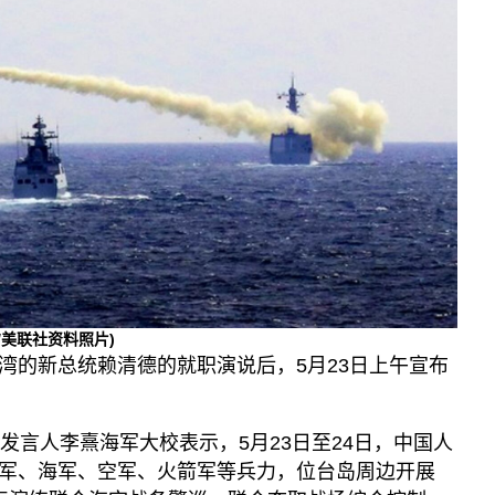
《亚太报道》音频
漫画
事实查核
视频
显示 视频 个子部分
亚洲很想聊
观点
专题与访谈
兵家常事
/美联社资料照片)
湾的新总统赖清德的就职演说后，5月23日上午宣布
发言人李熹海军大校表示，5月23日至24日，中国人
军、海军、空军、火箭军等兵力，位台岛周边开展