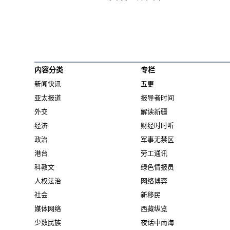
内容分类
专栏
新闻快讯
五更
亚太报道
报导者时间
外交
解读新疆
经济
财经时时听
政治
军事无禁区
港台
劳工通讯
科教文
绿色情报员
人权法治
网络博弈
社会
新移民
媒体网络
西藏纵览
少数民族
夜话中南海