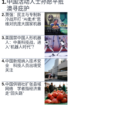
1
.
中国活动人士孙愿平抵
澳寻庇护
2
.
萧强：民主与专制新
冷战开打 “AI柔术”思
维对抗庞大国家机器
3
.
美国禁中国人形机器
人：中美科技战，进
入“机器人时代”？
4
.
中国新规纳入技术安
全 科技人员出境受
关注
5
.
中国供销社扩张县域
网络 学者指经济重
走“回头路”