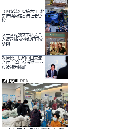
《国安法》实施六年 北
京持续紧缩香港社会管
控
又一香港独立书店负责
人遭逮捕 被控触犯国安
条例
赖清德：愿和中国交流
合作 台湾不接受统一不
应被视为挑衅
热门文章
RFA