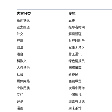
内容分类
专栏
新闻快讯
五更
亚太报道
报导者时间
外交
解读新疆
经济
财经时时听
政治
军事无禁区
港台
劳工通讯
科教文
绿色情报员
人权法治
网络博弈
社会
新移民
媒体网络
西藏纵览
少数民族
夜话中南海
专栏
中国透视
评论
周嘉有话说
漫画
周末茶馆