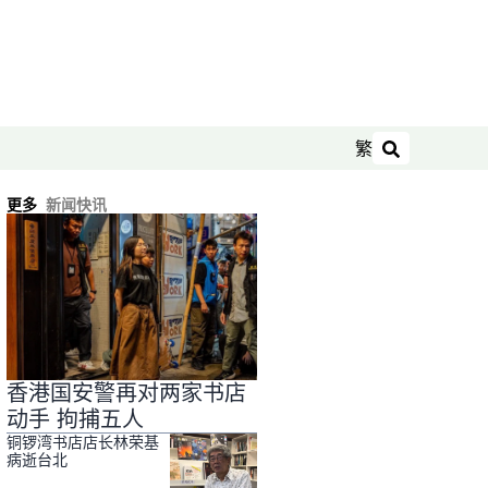
繁
搜索
更多
新闻快讯
香港国安警再对两家书店
动手 拘捕五人
铜锣湾书店店长林荣基
病逝台北