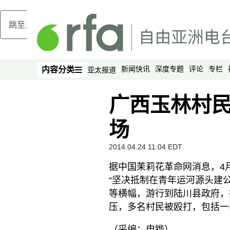
跳至主内容
新闻快讯
深度专题
评论
专栏
内容分类
亚太报道
内容分类
广西玉林村
场
2014.04.24 11:04 EDT
据中国茉莉花革命网消息，4
“坚决抵制在青年运河源头建公
等横幅，游行到陆川县政府，
压，多名村民被殴打，包括一
（采编：申铧）