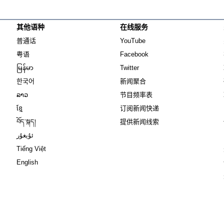
其他语种
在线服务
Opens in new window
Opens in new window
普通话
YouTube
Opens in new window
Opens in new window
粤语
Facebook
Opens in new window
Opens in new window
မြန်မာ
Twitter
Opens in new window
한국어
新闻聚合
Opens in new window
ລາວ
节目频率表
Opens in new window
ខ្មែ
订阅新闻快递
Opens in new window
བོད་སྐད།
提供新闻线索
Opens in new window
ئۇيغۇر
Opens in new window
Tiếng Việt
Opens in new window
English