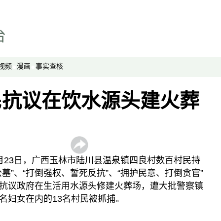
绿色情报员
周嘉有话说
周末茶馆
夜话中南海
视频
漫画
事实查核
报导者时间
民抗议在饮水源头建火葬
新移民
纵横大历史
网络博弈
西藏纵览
月23日，广西玉林市陆川县温泉镇四良村数百村民持
解读新疆
墓”、“打倒强权、誓死反抗”、“拥护民意、打倒贪官”
财经时时听
抗议政府在生活用水源头修建火葬场，遭大批警察镇
名妇女在内的13名村民被抓捕。
评论