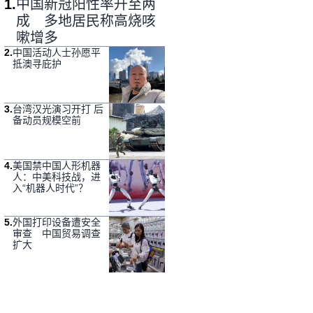
1
.
中国新冠阳性率升至两
成 多地居民称高烧咳
嗽增多
2
.
中国活动人士孙愿平
抵澳寻庇护
3
.
台湾汉光演习开打 后
备动员规模空前
4
.
美国禁中国人形机器
人：中美科技战，进
入“机器人时代”？
5
.
外国打印设备遭安全
审查 中国贸易调查
扩大