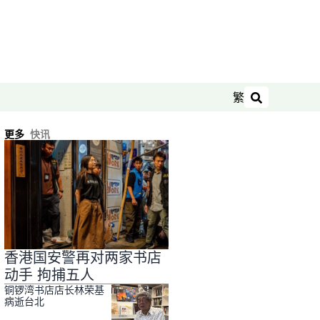
繁
搜索
更多
快讯
香港国安警再对两家书店
动手 拘捕五人
铜锣湾书店店长林荣基
病逝台北