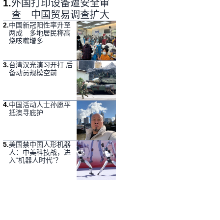
1
.
外国打印设备遭安全审
查 中国贸易调查扩大
2
.
中国新冠阳性率升至
两成 多地居民称高
烧咳嗽增多
3
.
台湾汉光演习开打 后
备动员规模空前
4
.
中国活动人士孙愿平
抵澳寻庇护
5
.
美国禁中国人形机器
人：中美科技战，进
入“机器人时代”？