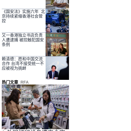
《国安法》实施六年 北
京持续紧缩香港社会管
控
又一香港独立书店负责
人遭逮捕 被控触犯国安
条例
赖清德：愿和中国交流
合作 台湾不接受统一不
应被视为挑衅
热门文章
RFA