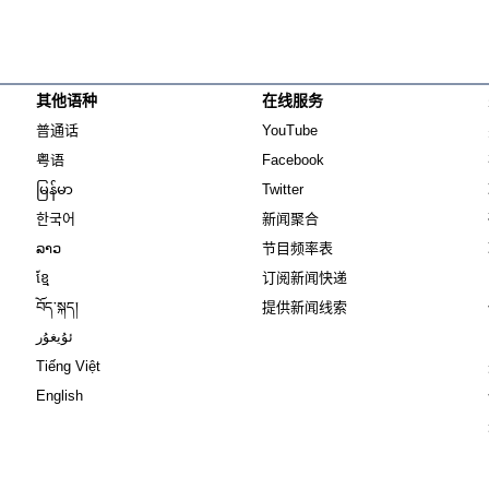
其他语种
在线服务
Opens in new window
Opens in new window
普通话
YouTube
Opens in new window
Opens in new window
粤语
Facebook
Opens in new window
Opens in new window
မြန်မာ
Twitter
Opens in new window
한국어
新闻聚合
Opens in new window
ລາວ
节目频率表
Opens in new window
ខ្មែ
订阅新闻快递
Opens in new window
བོད་སྐད།
提供新闻线索
Opens in new window
ئۇيغۇر
Opens in new window
Tiếng Việt
Opens in new window
English