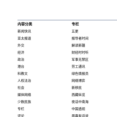
内容分类
专栏
新闻快讯
五更
亚太报道
报导者时间
外交
解读新疆
经济
财经时时听
政治
军事无禁区
港台
劳工通讯
科教文
绿色情报员
人权法治
网络博弈
社会
新移民
媒体网络
西藏纵览
少数民族
夜话中南海
专栏
中国透视
评论
周嘉有话说