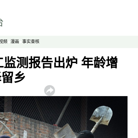
绿色情报员
周嘉有话说
周末茶馆
夜话中南海
视频
漫画
事实查核
报导者时间
新移民
民工监测报告出炉 年龄增
纵横大历史
择留乡
网络博弈
西藏纵览
解读新疆
财经时时听
评论
播客
显示 播客 个子部分