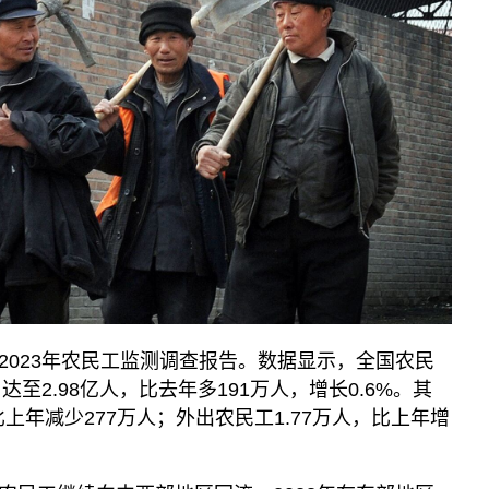
《亚太报道》音频
漫画
事实查核
视频
显示 视频 个子部分
亚洲很想聊
观点
专题与访谈
兵家常事
2023年农民工监测调查报告。数据显示，全国农民
达至2.98亿人，比去年多191万人，增长0.6%。其
比上年减少277万人；外出农民工1.77万人，比上年增