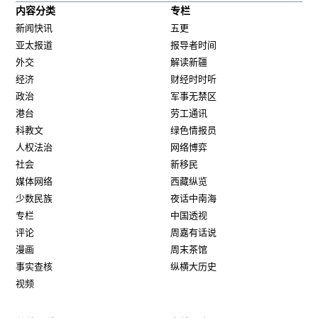
内容分类
专栏
新闻快讯
五更
亚太报道
报导者时间
外交
解读新疆
经济
财经时时听
政治
军事无禁区
港台
劳工通讯
科教文
绿色情报员
人权法治
网络博弈
社会
新移民
媒体网络
西藏纵览
少数民族
夜话中南海
专栏
中国透视
评论
周嘉有话说
漫画
周末茶馆
事实查核
纵横大历史
视频