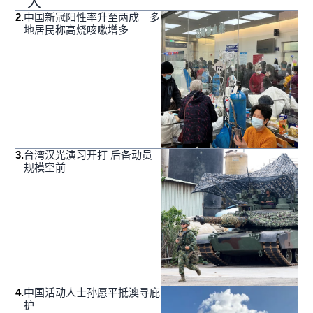
大
2
.
中国新冠阳性率升至两成 多
地居民称高烧咳嗽增多
3
.
台湾汉光演习开打 后备动员
规模空前
4
.
中国活动人士孙愿平抵澳寻庇
护