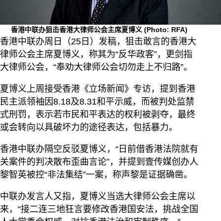
香港中联办狙击香港大律师公会主席夏博义
(Photo: RFA)
香港中联办周日（25日）发稿，狙击敢言的香港大
律师公会主席夏博义，称其为“反华政客”，更剑指
大律师公会，“奉劝大律师公会切勿走上不归路”。
夏博义上周接受香港《立场新闻》专访，提到香港
民主派领袖因8.18及8.31和平示威，而被判处监禁
式刑罚，表示若市民和平表达的权利被剥夺，最终
或会转向以具破坏力的途径表达，包括暴力。
香港中联办隔空反驳夏博义，“日前借香港法院就有
关案件的判决散布歪曲言论”，并提到壹传媒创办人
黎智英被控“非法集结”一案，称声黎是证据确凿。
中联办发言人又指，夏博义当选大律师公会主席以
来，“接二连三地狂言要修改香港国安法，挑战全国