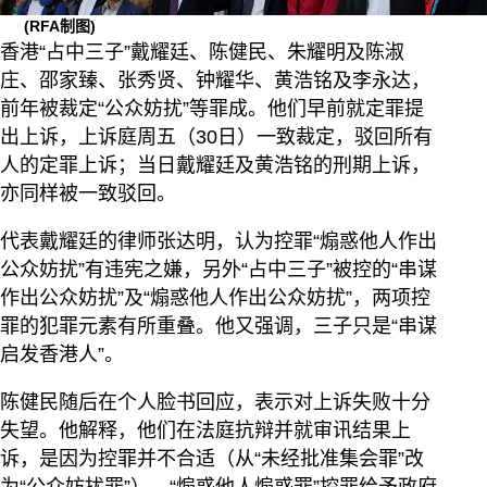
(RFA制图)
香港“占中三子”戴耀廷、陈健民、朱耀明及陈淑
庄、邵家臻、张秀贤、钟耀华、黄浩铭及李永达，
前年被裁定“公众妨扰”等罪成。他们早前就定罪提
出上诉，上诉庭周五（30日）一致裁定，驳回所有
人的定罪上诉；当日戴耀廷及黄浩铭的刑期上诉，
亦同样被一致驳回。
代表戴耀廷的律师张达明，认为控罪“煽惑他人作出
公众妨扰”有违宪之嫌，另外“占中三子”被控的“串谋
作出公众妨扰”及“煽惑他人作出公众妨扰”，两项控
罪的犯罪元素有所重叠。他又强调，三子只是“串谋
启发香港人”。
陈健民随后在个人脸书回应，表示对上诉失败十分
失望。他解释，他们在法庭抗辩并就审讯结果上
诉，是因为控罪并不合适（从“未经批准集会罪”改