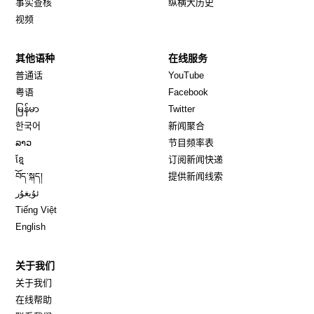
事实查核
纵横大历史
视频
其他语种
在线服务
Opens in new window
Opens in new window
普通话
YouTube
Opens in new window
Opens in new window
粤语
Facebook
Opens in new window
Opens in new window
မြန်မာ
Twitter
Opens in new window
한국어
新闻聚合
Opens in new window
ລາວ
节目频率表
Opens in new window
ខ្មែ
订阅新闻快递
Opens in new window
བོད་སྐད།
提供新闻线索
Opens in new window
ئۇيغۇر
Opens in new window
Tiếng Việt
Opens in new window
English
关于我们
关于我们
在线帮助