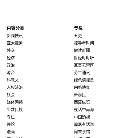
内容分类
专栏
新闻快讯
五更
亚太报道
报导者时间
外交
解读新疆
经济
财经时时听
政治
军事无禁区
港台
劳工通讯
科教文
绿色情报员
人权法治
网络博弈
社会
新移民
媒体网络
西藏纵览
少数民族
夜话中南海
专栏
中国透视
评论
周嘉有话说
漫画
周末茶馆