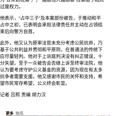
为“公众妨扰罪”），“煽惑他人煽惑罪”控罪给予政府
过度权力。
他表示，“占中三子”及本案部份被告，于推动和平
占中之初，已表明会承担法律责任并主动在占领结
束后向警方自首。
此外，他又认为原审法官未充分考虑公民抗命，乃
基于公共利益并贯彻和平原则，在普通法的传统下
应尽量轻判。他对于上诉庭判决没有纠正错误，十
分失望。至于一众被告会否继上诉至终审法院，他
认为要考虑守护公义基金的资源，因为现在有太多
抗争者需要支援。他又感谢市民的关怀和支持，希
望市民常存希望，公义终会彰显。
记者 吕熙 责编 胡力汉
更多
快讯