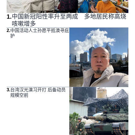
1
.
中国新冠阳性率升至两成 多地居民称高烧
咳嗽增多
2
.
中国活动人士孙愿平抵澳寻庇
护
3
.
台湾汉光演习开打 后备动员
规模空前