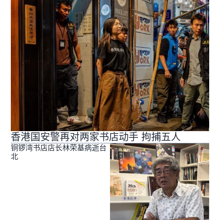
香港国安警再对两家书店动手 拘捕五人
铜锣湾书店店长林荣基病逝台
北