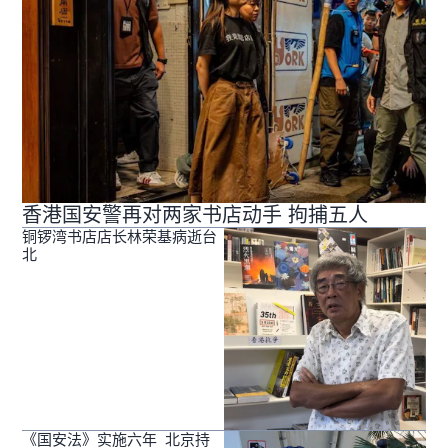
香港国安警再对两家书店动手 拘捕五人
铜锣湾书店店长林荣基病逝台
北
《国安法》实施六年 北京持