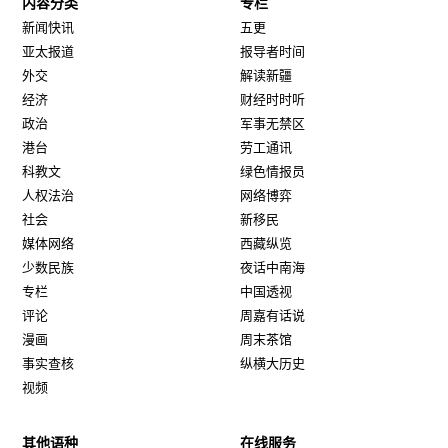
内容分类
专栏
新闻快讯
五更
亚太报道
报导者时间
外交
解读新疆
经济
财经时时听
政治
军事无禁区
港台
劳工通讯
科教文
绿色情报员
人权法治
网络博弈
社会
新移民
媒体网络
西藏纵览
少数民族
夜话中南海
专栏
中国透视
评论
周嘉有话说
漫画
周末茶馆
事实查核
纵横大历史
视频
其他语种
在线服务