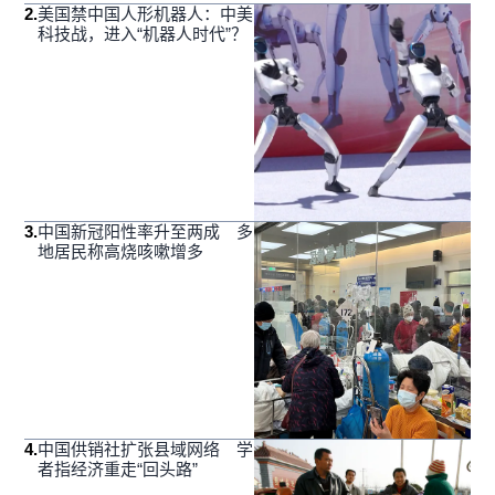
2
.
美国禁中国人形机器人：中美
科技战，进入“机器人时代”？
3
.
中国新冠阳性率升至两成 多
地居民称高烧咳嗽增多
4
.
中国供销社扩张县域网络 学
者指经济重走“回头路”