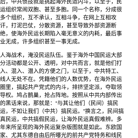
后，中共惯技就是挑起海外民运内斗，以至于，民
运组织常闹双胞、甚至多胞。同一个名称，分成很
多个组织，互不承认，互相斗争，在网上互相攻
讦，打泥巴仗，分散资源，甚至导致外部资源断
绝，使海外民运长期陷入毫无意义的内耗，最后事
业无成，许多组织甚至一事无成。
人海战术，淹没民运队伍。鉴于海外中国民运大部
分活动都是公开、透明，对中共而言，就是他们打
入、混入、潜入的方便之门，以至于，中共特工、
线人无处不在。凭籍他们的人数优势，在海外民运
圈里，搞起共产党式的内斗，排挤坚定派，夺取领
导权。鸠占鹊巢，抢占阵地。按照从中共内部传出
的黑话来说，那就是：“与其让他们（民间）搞民
运，不如让我们（中共）搞民运。”换言之，民间搞
真民运，中共搞假民运，让海外民运真假难辨。多
年来所呈现的海外民运复杂版图就是如此。东欧国
家、尤其东德自由后所曝光的前共产党特务和线民