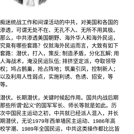
痴迷统战工作和间谍活动的中共，对美国和各国的
渗透，可谓无处不在、无孔不入、无所不用其极。
那么，中共渗透美国朝野、海外华人和海外民运，
究竟有哪些套路？仅就海外民运而言，大致有如下
套路：潜伏，打入，策反; 制造矛盾，分化瓦解; 用
人海战术，淹没民运队伍; 排挤坚定派，夺取领导
权；鸠占鹊巢，抢占阵地；筑巢引凤，控制新人；
以及利用人性弱点，实施利诱、色诱、招安，等
等。
潜伏。长期潜伏，关键时候起作用。国共内战后期
那些所谓“起义”的国军军长、师长等就是如此。历
次中国民主运动之初，中共就已经派人混入，并长
期潜伏，无论1979年西单墙民主运动、1986年高
校学潮、1989年全国民运，中共这类操作都比比皆