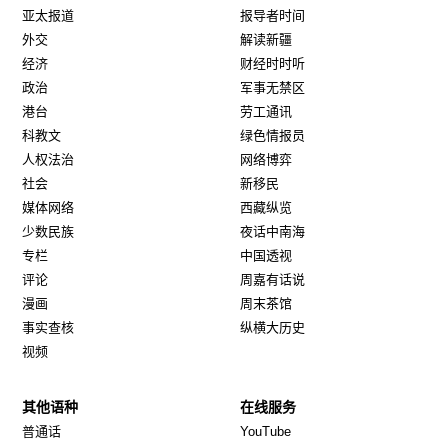
亚太报道
报导者时间
外交
解读新疆
经济
财经时时听
政治
军事无禁区
港台
劳工通讯
科教文
绿色情报员
人权法治
网络博弈
社会
新移民
媒体网络
西藏纵览
少数民族
夜话中南海
专栏
中国透视
评论
周嘉有话说
漫画
周末茶馆
事实查核
纵横大历史
视频
其他语种
在线服务
Opens in new window
Opens in new window
普通话
YouTube