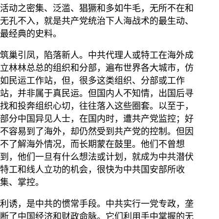
活动之密集、泛滥、猖獗和多如牛毛，无所不在和
无孔不入，就是共产党统治下人海战术的最生动、
最经典的史料。
筑巢引凤，陷落新人。中共代理人或特工在海外成
立林林总总的组织和分部，遍布世界各大城市，仿
如民运工作站，但，很多这类组织、分部或工作
站，并非属于真民运。但国内人不知情，出国后寻
找和投奔组织心切，往往落入这些圈套。以至于，
部分中国异见人士，在国内时，遭共产党监控；好
不容易到了海外，却仍然受到共产党的控制。但因
不了解海外情况，而长期蒙在鼓里。他们不曾想
到，他们一旦有什么想法或计划，就成为中共潜伏
特工和线人立功的机会，很快为中共国安部所收
集、掌控。
利诱，是中共的惯常手段。中共实行一党专政，垄
断了中国经济和财政命脉。它们利用手中掌握的无