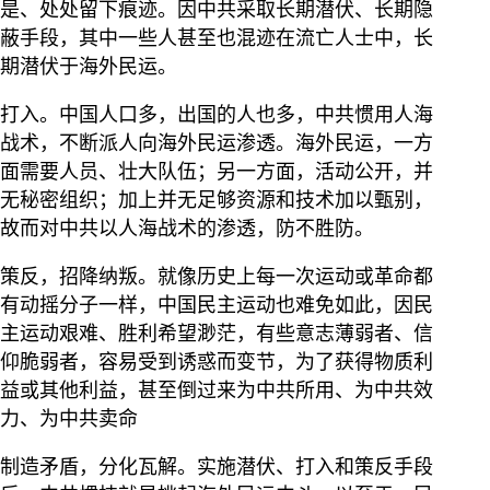
是、处处留下痕迹。因中共采取长期潜伏、长期隐
蔽手段，其中一些人甚至也混迹在流亡人士中，长
期潜伏于海外民运。
打入。中国人口多，出国的人也多，中共惯用人海
战术，不断派人向海外民运渗透。海外民运，一方
面需要人员、壮大队伍；另一方面，活动公开，并
无秘密组织；加上并无足够资源和技术加以甄别，
故而对中共以人海战术的渗透，防不胜防。
策反，招降纳叛。就像历史上每一次运动或革命都
有动摇分子一样，中国民主运动也难免如此，因民
主运动艰难、胜利希望渺茫，有些意志薄弱者、信
仰脆弱者，容易受到诱惑而变节，为了获得物质利
益或其他利益，甚至倒过来为中共所用、为中共效
力、为中共卖命
制造矛盾，分化瓦解。实施潜伏、打入和策反手段