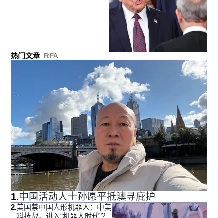
热门文章
RFA
1
.
中国活动人士孙愿平抵澳寻庇护
2
.
美国禁中国人形机器人：中美
科技战，进入“机器人时代”？