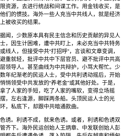
限资源，去进行统战和间谍工作。用金钱收买，是
他们的惯技。海外一些人充当中共线人，就是经济
上被收买的结果。
据闻，少数原本具有民主信念和历史贡献的异见人
士，因生计困难，遭中共盯上，未必充当中共特务
或线人，但接受中共“打招呼”，言谈和文章变调，
避重就轻，批评中共中下层官员、避不批评中共高
层领导人。甚至曲线为中共辩护，小骂大帮忙。少
数年纪渐老的民运人士，受中共利诱动摇后，开始
悄悄领受中共发放的“养老金”或其他好处。于是，
拿了人家的手短，吃了人家的嘴软，变得立场摇
摆，左右逢源，脚踩两条船。头顶民运人士的光
环，私底下，却跟中共暗通款曲。
色诱。利诱不成，就来色诱。或者，利诱和色诱双
管齐下。海外民运创始人王炳章、中发联创始人彭
明都先后遭遇色诱，落入陷阱，先后在越南和缅甸