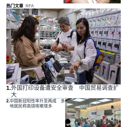
热门文章
RFA
1
.
外国打印设备遭安全审查 中国贸易调查扩
大
2
.
中国新冠阳性率升至两成 多
地居民称高烧咳嗽增多