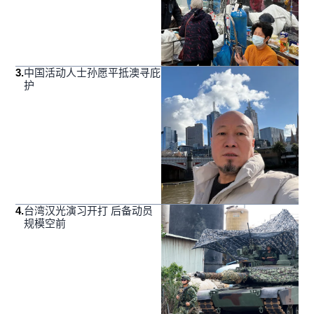
3
.
中国活动人士孙愿平抵澳寻庇
护
4
.
台湾汉光演习开打 后备动员
规模空前