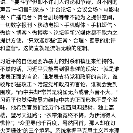
讲。”“要斗争”但却不许别人讨论和争辩，对不同的
声音“一切报刊杂志丶讲台论坛丶会议会场丶电影电
视丶广播电台丶舞台剧场等都不能为之提供空间，
一切数字报刊丶移动电视丶手机媒体丶手机短信丶
微信丶博客丶微博客丶论坛等新兴媒体都不能为之
提供方便。”只欢迎那些“正常丶合理丶善意的批评
和监督”。这简直就是流氓无赖的逻辑。
习近平的自信是要靠暴力的封杀和镇压来维持的。
不然的话，习近平只能看到很悲催的现实：“就是谁
发表正面的言论，谁发表支持党和政府的言论，谁
驳斥那些攻击丶污蔑党和政府的言论，谁就会受到
围攻，”而中共却“常常是鸦雀无声或者声音不大。”
习近平也觉得靠暴力维持中共的正面形象不是个滋
味，他希望官员们经历“昨夜西风凋碧树，独上高
楼，望尽天涯路”；“衣带渐宽终不悔，为伊消得人
憔悴”；“众里寻他千百度，蓦然回首，那人却在灯
火阑珊处”的三个境界。系统掌握马克思主义基本理