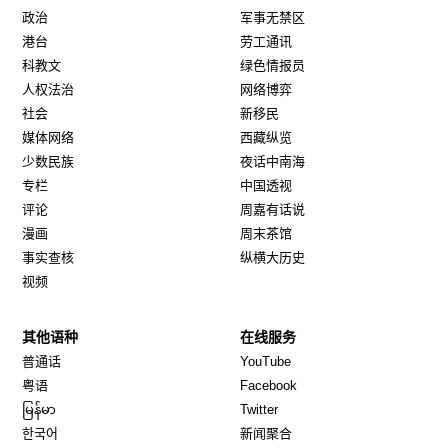
政治
军事无禁区
港台
劳工通讯
科教文
绿色情报员
人权法治
网络博弈
社会
新移民
媒体网络
西藏纵览
少数民族
夜话中南海
专栏
中国透视
评论
周嘉有话说
漫画
周末茶馆
事实查核
纵横大历史
视频
其他语种
在线服务
Opens in new window
Opens in new window
普通话
YouTube
Opens in new window
Opens in new window
粤语
Facebook
Opens in new window
Opens in new window
မြန်မာ
Twitter
Opens in new window
한국어
新闻聚合