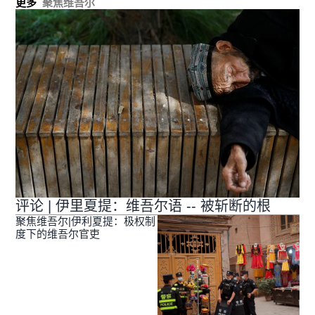
更多
聚焦维吾尔
评论 | 伊里夏提：维吾尔语 -- 被斩断的根
聚焦维吾尔|伊利夏提：极权制
度下的维吾尔官吏