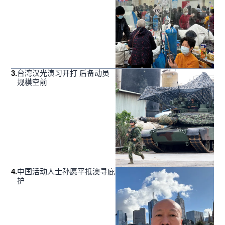
3
.
台湾汉光演习开打 后备动员
规模空前
4
.
中国活动人士孙愿平抵澳寻庇
护