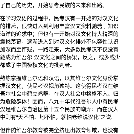
了自己的历史，开始思考民族的未来和出路。
在学习汉语的过程中，民考汉有一开始的对汉文化
的排斥，很快进入到利用丰富汉文资料驰骋于知识
海洋的追求中；但也有一开始对汉文化博大精深的
震撼羡慕，逐渐进入到对汉文化排外不包容性认识
加深而至怀疑。一路走来，大多数民考汉不仅没有
能成为维吾尔-汉文化之间的桥梁，反之，或多或少
都成了中国极权文化的批判者。
熟练掌握维吾尔语和汉语，以其维吾尔文化身份掌
握汉文化，使民考汉视角独特。这使得民考汉在维
吾尔社会中鹤立鸡群，在汉人社会中格格不入、归
为危险群体！因而，八九十年代维吾尔人中有民考
汉是维吾尔自治区第十五个民族的嘲弄；而在汉人
中则有“天不怕、地不怕，就怕老维说汉化”之说。
但伴随维吾尔教育被完全挤压出教育领域，也没有