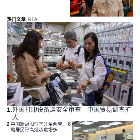
热门文章
RFA
1
.
外国打印设备遭安全审查 中国贸易调查扩
大
2
.
中国新冠阳性率升至两成 多
地居民称高烧咳嗽增多