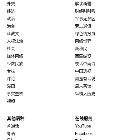
外交
解读新疆
经济
财经时时听
政治
军事无禁区
港台
劳工通讯
科教文
绿色情报员
人权法治
网络博弈
社会
新移民
媒体网络
西藏纵览
少数民族
夜话中南海
专栏
中国透视
评论
周嘉有话说
漫画
周末茶馆
事实查核
纵横大历史
视频
其他语种
在线服务
Opens in new window
Opens in new window
普通话
YouTube
Opens in new window
Opens in new window
粤语
Facebook
Opens in new window
Opens in new window