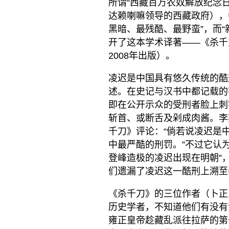
所谓“西藏百万农奴解放纪念日
达赖喇嘛领导的西藏政府），
黑暗、最残酷、最野蛮”，而“
开了这本学术译著——《杀千
2008年出版）。
凌迟是中国具有悠久传统的酷
述。在史记与汉书中都记载的
即在公开示众的受刑者脸上刺
斩首、或断舌及剁成肉酱。李
千刀》评论：“倘若说凌迟是
中最严酷的刑罚。”不过它认为
登峰造极的凌迟出现在明朝”
们遗漏了凌迟这一酷刑上溯至
《杀千刀》的三位作者（卜正
历史学者，不知道他们有没有
雍正皇帝趁藏乱派往拉萨的第一