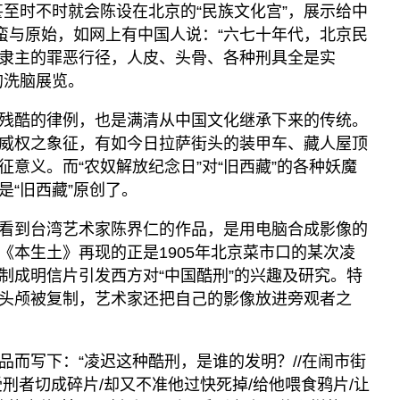
。甚至时不时就会陈设在北京的“民族文化宫”，展示给中
野蛮与原始，如网上有中国人说：“六七十年代，北京民
隶主的罪恶行径，人皮、头骨、各种刑具全是实
的洗脑展览。
残酷的律例，也是满清从中国文化继承下来的传统。
威权之象征，有如今日拉萨街头的装甲车、藏人屋顶
意义。而“农奴解放纪念日”对“旧西藏”的各种妖魔
是“旧西藏”原创了。
看到台湾艺术家陈界仁的作品，是用电脑合成影像的
《本生土》再现的正是1905年北京菜市口的某次凌
制成明信片引发西方对“中国酷刑”的兴趣及研究。特
头颅被复制，艺术家还把自己的影像放进旁观者之
品而写下：“凌迟这种酷刑，是谁的发明？//在闹市街
刑者切成碎片/却又不准他过快死掉/给他喂食鸦片/让