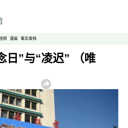
事实查核
视频
显示 视频 个子部分
亚洲很想聊
观点
视频
漫画
事实查核
专题与访谈
日”与“凌迟” （唯
兵家常事