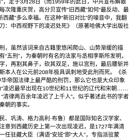
”，定于3月28日（而1959年的此日，中共宣布解散
每次隆重庆贺，高分贝宣传“旧西藏”如何“最反动、最
新西藏”多么幸福。在这种“新旧对比”的噪音中，我翻
刀：中西视野下的凌迟处死》（原著哈佛大学出版社
刑，虽然该词来自古籍里悠闲爬山、山势渐缓的描
有“五刑”，为秦朝时有名的法家与丞相李斯所发明，
字，再割其鼻子，砍其双足，施以宫刑，最后腰斩并
斯本人在公元前208年极具讽刺地受此刑而死。《杀
中华帝国法律上最严酷的刑罚，那么它也是大众印象
“凌迟最早出现在10世纪和11世纪的辽代和宋朝……
，“清律两百余年凌迟了上千人”。似乎著述此书的学者
秦朝的事实。
民、巩涛、格力高利·布鲁）都是国际知名汉学家、
注意到西藏历史上第一次出现凌迟，是1727年满清
任驻藏大臣（满语“安班”即“大人”，专指派驻蒙