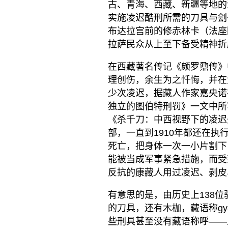
古、青海、西藏、新疆等地的
实施凌迟酷刑所需的刀具与刽
布达拉宫前的修赤林卡（法座
拉萨民众从上至下备受精神折
在西藏著名传记《颇罗鼐传》
理创伤，余生为之忏悔，并在
少次凌迟，据藏人作家嘉央诺布（
独立的图伯特刑罚》一文中所
《杀千刀：中西视野下的凌迟
部，一直到1910年都还在执
死亡，把身体一次一小片割下
能被当成军事紧急措施，而受到
反抗的康藏人用过凌迟、剥皮
有意思的是，由历史上138
的刀具，还有木枷，藏语称gy
些刑具甚至没有藏语称呼——