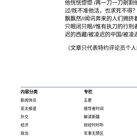
他恍恍惚惚 /再一刀一刀剜割
过/既不准他活，也求死不得？
飘飘然//闻讯奔来的人们拥挤
只眼闭只眼//惟有执刀的行刑
迟的西藏/被凌迟的中国/被凌
（文章只代表特约评论员个人
内容分类
专栏
新闻快讯
五更
亚太报道
报导者时间
外交
解读新疆
经济
财经时时听
政治
军事无禁区