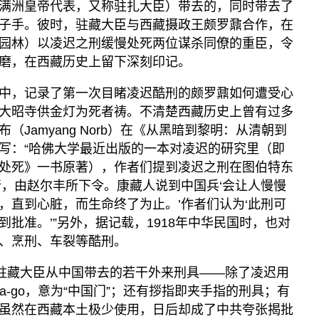
满洲皇帝代表，又称驻扎大臣）带去的，同时带去了
子手。彼时，驻藏大臣与西藏摄政王颇罗鼐合作，在
园林）以凌迟之刑缓慢处死两位谋杀同僚的重臣，令
磨，在西藏历史上留下深刻印记。
中，记录了第一次目睹凌迟酷刑的颇罗鼐如何遭受心
大昭寺供金灯为死者祷。不清楚西藏历史上曾有过多
Jamyang Norb）在《从黑暗到黎明：从清朝到
写：“哈佛大学最近出版的一本对凌迟的研究里（即
处死》一书原著），作者们提到凌迟之刑在图伯特东
行，由赵尔丰所下令。康藏人说到中国兵‘会让人慢慢
，直到心脏，而生命终了为止。’作者们认为‘此刑可
批准。’”另外，据记载，1918年中华民国时，也对
、烹刑、车裂等酷刑。
位驻藏大臣从中国带去的若干外来刑具——除了凌迟用
a-go，意为“中国门”；还有拶指即夹手指的刑具；有
虽然在西藏本土极少使用，日后却成了中共夸张揭批