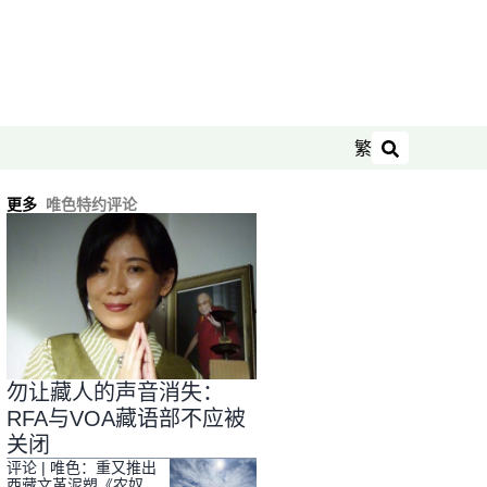
繁
搜索
更多
唯色特约评论
勿让藏人的声音消失：
RFA与VOA藏语部不应被
关闭
评论 | 唯色：重又推出
西藏文革泥塑《农奴