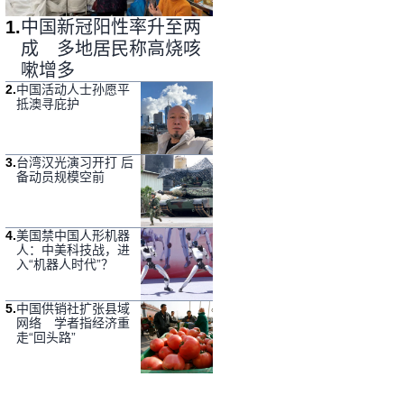
1
.
中国新冠阳性率升至两
成 多地居民称高烧咳
嗽增多
2
.
中国活动人士孙愿平
抵澳寻庇护
3
.
台湾汉光演习开打 后
备动员规模空前
4
.
美国禁中国人形机器
人：中美科技战，进
入“机器人时代”？
5
.
中国供销社扩张县域
网络 学者指经济重
走“回头路”