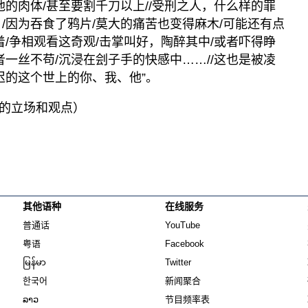
他的肉体/甚至要割千刀以上//受刑之人，什么样的罪
/因为吞食了鸦片/莫大的痛苦也变得麻木/可能还有点
着/争相观看这奇观/击掌叫好，陶醉其中/或者吓得睁
者一丝不苟/沉浸在刽子手的快感中……//这也是被凌
迟的这个世上的你、我、他”。
的立场和观点）
其他语种
在线服务
Opens in new window
Opens in new window
普通话
YouTube
Opens in new window
Opens in new window
粤语
Facebook
Opens in new window
Opens in new window
မြန်မာ
Twitter
Opens in new window
한국어
新闻聚合
Opens in new window
ລາວ
节目频率表