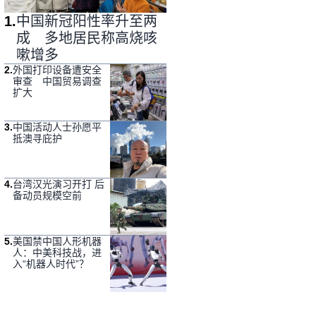
1
.
中国新冠阳性率升至两
成 多地居民称高烧咳
嗽增多
2
.
外国打印设备遭安全
审查 中国贸易调查
扩大
3
.
中国活动人士孙愿平
抵澳寻庇护
4
.
台湾汉光演习开打 后
备动员规模空前
5
.
美国禁中国人形机器
人：中美科技战，进
入“机器人时代”？