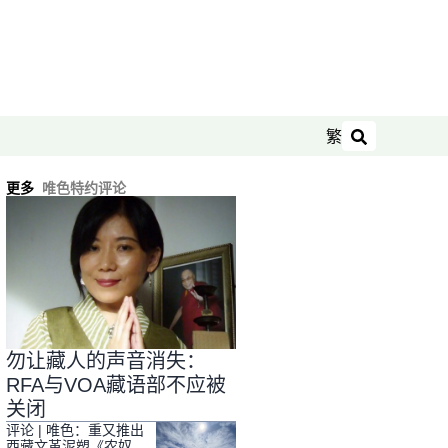
繁
搜索
更多
唯色特约评论
勿让藏人的声音消失：
RFA与VOA藏语部不应被
关闭
评论 | 唯色：重又推出
西藏文革泥塑《农奴