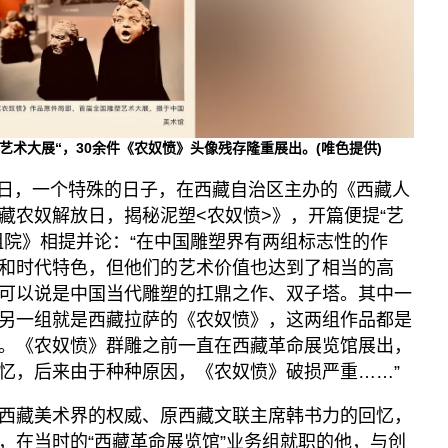
塑艺术大展“，30余件《农奴愤》头像残存隆重展出。(唯色提供)
28日，一个特殊的日子，在西藏自治区主办的《西藏人
藏农奴解放日，揭秘泥塑<农奴愤>》，开篇便提“艺
租院》相提并论：“在中国雕塑界有两组标志性的作
和时代特色，但他们的艺术价值也达到了相当的高
可以说是中国当代雕塑的扛鼎之作、双子塔。其中一
另一组就是西藏拉萨的《农奴愤》，这两组作品都是
。《农奴愤》群雕之前一直在西藏革命展览馆展出，
忆，后来由于种种原因，《农奴愤》破损严重……”
西藏美术界的权威、原西藏文联主席韩书力的回忆，
，在当时的“西藏革命展览馆”业务组就职的他，与创