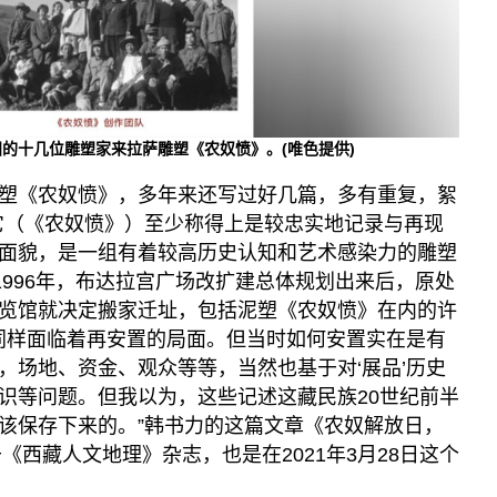
的十几位雕塑家来拉萨雕塑《农奴愤》。(唯色提供)
塑《农奴愤》，多年来还写过好几篇，多有重复，絮
它（《农奴愤》）至少称得上是较忠实地记录与再现
面貌，是一组有着较高历史认知和艺术感染力的雕塑
1996年，布达拉宫广场改扩建总体规划出来后，原处
览馆就决定搬家迁址，包括泥塑《农奴愤》在内的许
也同样面临着再安置的局面。但当时如何安置实在是有
，场地、资金、观众等等，当然也基于对‘展品’历史
识等问题。但我以为，这些记述这藏民族20世纪前半
该保存下来的。”韩书力的这篇文章《农奴解放日，
《西藏人文地理》杂志，也是在2021年3月28日这个