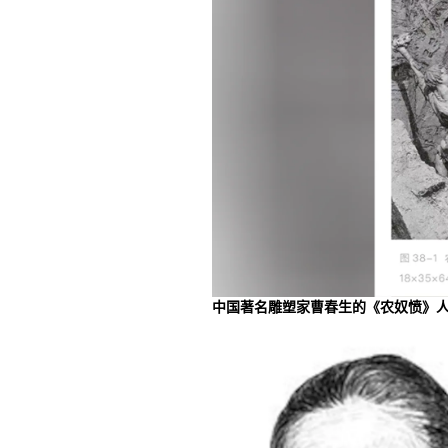
中国著名雕塑家曹春生的《农奴愤》