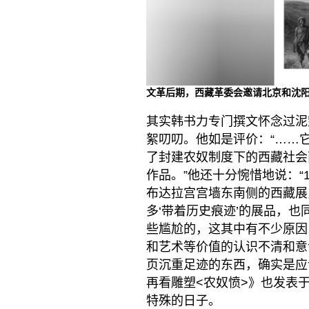
文革后期，西藏革委会邀请北京和沈阳
其实韩书力专门撰文怀念过泥
絮叨叨。他如是评价：“……
了封建农奴制度下的西藏社会
作品。”他还十分惋惜地说：“
布达拉宫宫墙东南侧的西藏展
多‘带着历史痕迹’的展品，
些尴尬的，这其中有不少原因
和艺术等价值的认识不清和意
页沉重足迹的东西，确实是应
再看雕塑<农奴愤>》也发表于
特殊的日子。