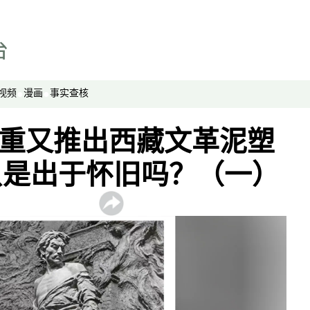
视频
漫画
事实查核
色：重又推出西藏文革泥塑
只是出于怀旧吗？（一）