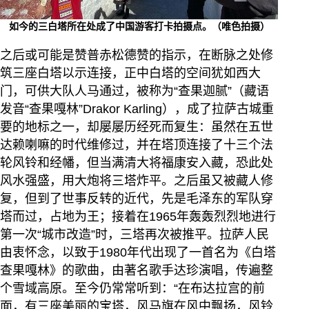
如今的三白塔所在处成了中国游客打卡拍摄点。（唯色拍摄）
之后或可能是赞普赤松德赞的指示，在断脉之处修
筑三座白塔以示连接，正中白塔的空间犹如西大
门，可供大队人马通过，被称为“查果迦腻”（藏语
发音“查果嘎林”Drakor Karling），成了拉萨古城重
要的地标之一，却屡屡历经死而复生：虽然在五世
达赖喇嘛的时代维修过，并在塔顶连接了十三个法
轮风铃和经幡，但当满清大将福康安入藏，恐此处
风水强盛，用大炮将三塔炸平。之后虽又被藏人修
复，但到了世事反转的近代，先是毛泽东的军队穿
塔而过，占地为王；接着在1965年轰轰烈烈地进行
第一次“城市改造”时，三塔再次被推平。拉萨人民
由衷怀念，以致于1980年代出现了一首名为《白塔
查果嘎林》的歌曲，由著名歌手达珍演唱，传遍整
个雪域高原。至今仍常常听到：“在布达拉宫的前
面，有三座美丽的宝塔，风马旗在风中飘扬，风铃