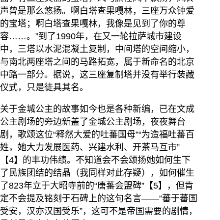
声曾是那么悠扬。啊白塔查果嘎林，三座万众钟爱
的宝塔；啊白塔查果嘎林，我像是见到了你的尊
容……。”到了1990年，在又一轮拉萨城市建设
中，三塔以水泥混凝土复制，中间塔的空间缩小，
与南北两座塔之间的马路拓宽，属于新命名的北京
中路一部分。据说，这三座复制塔并没有举行装藏
仪式，只是徒具其名。
关于金城公主的故事如今也是各种新编，已在文成
公主剧场的旁边新盖了金城公主剧场，夜夜舞台
剧，歌颂这位“释然大爱的吐蕃国母”“为造福吐蕃百
姓，她大力发展医药、兴建水利、开茶马互市”
【4】的丰功伟绩。不知道会不会颂扬她如何生下
了民族团结的结晶（我同样对此存疑），如何催生
了823年立于大昭寺前的“唐蕃会盟碑”【5】，但肯
定不会提及铭刻于石碑上的这句名言——“蕃于蕃国
受安，汉亦汉国受乐”，这可不是帝国需要的剧情，