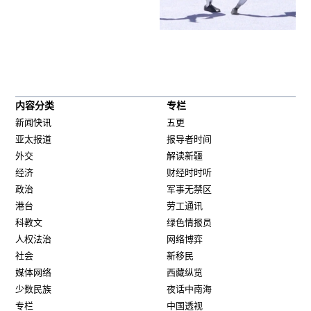
内容分类
专栏
新闻快讯
五更
亚太报道
报导者时间
外交
解读新疆
经济
财经时时听
政治
军事无禁区
港台
劳工通讯
科教文
绿色情报员
人权法治
网络博弈
社会
新移民
媒体网络
西藏纵览
少数民族
夜话中南海
专栏
中国透视