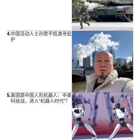
4
.
中国活动人士孙愿平抵澳寻庇
护
5
.
美国禁中国人形机器人：中美
科技战，进入“机器人时代”？