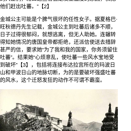
他们赶出吐蕃。”【2】
金城公主可能是个脾气很坏的任性女子。据夏格巴·
旺秋德丹先生记载，金城公主到吐蕃后诸多不顺，
日子过得很郁闷，就想逃离，但无人助她。连辗转
得知她情况的唐国皇帝都拒绝，还派信使送去措辞
甚严的信，要求她“为了我和我的国家，你务须留住
吐蕃”。结果她“心烦意乱，使吐蕃一些风水宝地受
到破坏”【3】，包括将连接布达拉宫所在的玛波日
山和甲波日山的地脉切断，为的是要破坏强盛吐蕃
的风水，这个迁怒发狂的动作不可谓不霸蛮。