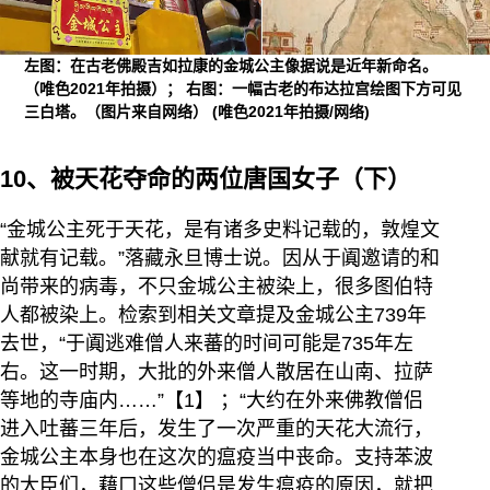
左图：在古老佛殿吉如拉康的金城公主像据说是近年新命名。
（唯色2021年拍摄）； 右图：一幅古老的布达拉宫绘图下方可见
三白塔。（图片来自网络）
(唯色2021年拍摄/网络)
10、被天花夺命的两位唐国女子（下）
“金城公主死于天花，是有诸多史料记载的，敦煌文
献就有记载。”落藏永旦博士说。因从于阗邀请的和
尚带来的病毒，不只金城公主被染上，很多图伯特
人都被染上。检索到相关文章提及金城公主739年
去世，“于阗逃难僧人来蕃的时间可能是735年左
右。这一时期，大批的外来僧人散居在山南、拉萨
等地的寺庙内……”【1】 ；“大约在外来佛教僧侣
进入吐蕃三年后，发生了一次严重的天花大流行，
金城公主本身也在这次的瘟疫当中丧命。支持苯波
的大臣们，藉口这些僧侣是发生瘟疫的原因，就把