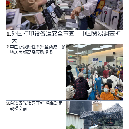
1
.
外国打印设备遭安全审查 中国贸易调查扩
大
2
.
中国新冠阳性率升至两成 多
地居民称高烧咳嗽增多
3
.
台湾汉光演习开打 后备动员
规模空前