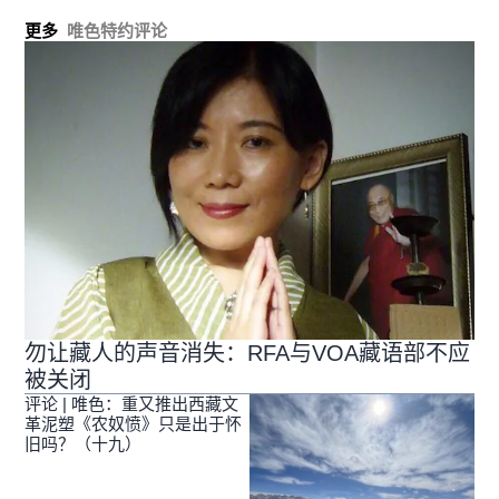
更多
唯色特约评论
勿让藏人的声音消失：RFA与VOA藏语部不应
被关闭
评论 | 唯色：重又推出西藏文
革泥塑《农奴愤》只是出于怀
旧吗？（十九）