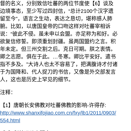
督的名义，分别致信吐蕃的两位节度使【6】谈及
边境事态，至少写过四封信，“总计2100个汉字遗
留至今”，语言之生动，表达之恳切，堪称感人肺
腑。比如，以唐国皇帝的口吻这样对吐蕃宰相诉
说：“彼此不侵。虽未申以会盟。亦足称为和好。必
欲复信修誓。即须重划封疆。虽两国盟约之言。积
年未定。但三州交割之后。克日可期。朕之衷情。
卿之志愿。俱在于此。…冬寒。卿比平安好。遣书
指不多及。”大诗人也太不容易了，把满腹诗才付诸
于为国降和、代人捉刀的书信，又像是外交部发言
人，这也是历史上罕见的细节。
注释：
【1】唐朝长安佛教对吐蕃佛教的影响-许得存:
http://www.shanxifojiao.com.cn/fxy/lb1/2011/0903/
554.html