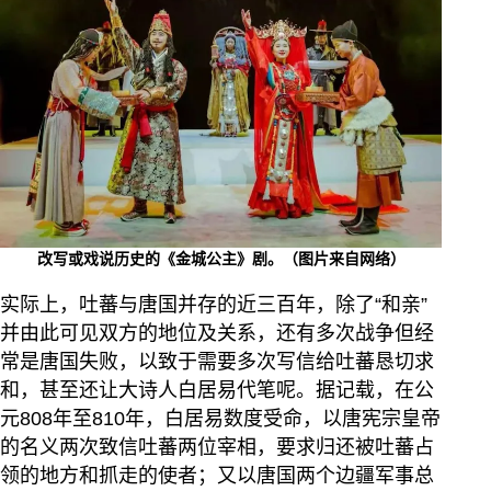
改写或戏说历史的《金城公主》剧。（图片来自网络）
实际上，吐蕃与唐国并存的近三百年，除了“和亲”
并由此可见双方的地位及关系，还有多次战争但经
常是唐国失败，以致于需要多次写信给吐蕃恳切求
和，甚至还让大诗人白居易代笔呢。据记载，在公
元808年至810年，白居易数度受命，以唐宪宗皇帝
的名义两次致信吐蕃两位宰相，要求归还被吐蕃占
领的地方和抓走的使者；又以唐国两个边疆军事总