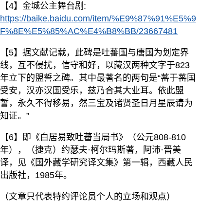
【4】金城公主舞台剧:
https://baike.baidu.com/item/%E9%87%91%E5%9
F%8E%E5%85%AC%E4%B8%BB/23667481
【5】据文献记载，此碑是吐蕃国与唐国为划定界
线，互不侵扰，信守和好，以藏汉两种文字于823
年立下的盟誓之碑。其中最著名的两句是“蕃于蕃国
受安，汉亦汉国受乐，兹乃合其大业耳。依此盟
誓，永久不得移易，然三宝及诸贤圣日月星辰请为
知证。”
【6】即《白居易致吐蕃当局书》（公元808-810
年），（捷克）约瑟夫·柯尔玛斯著，阿沛·晋美
译，见《国外藏学研究译文集》第一辑，西藏人民
出版社，1985年。
（文章只代表特约评论员个人的立场和观点）