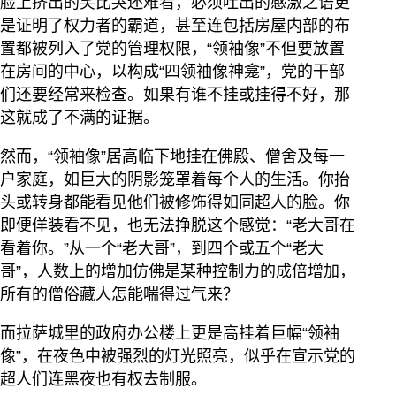
脸上挤出的笑比哭还难看，必须吐出的感激之语更
是证明了权力者的霸道，甚至连包括房屋内部的布
置都被列入了党的管理权限，“领袖像”不但要放置
在房间的中心，以构成“四领袖像神龛”，党的干部
们还要经常来检查。如果有谁不挂或挂得不好，那
这就成了不满的证据。
然而，“领袖像”居高临下地挂在佛殿、僧舍及每一
户家庭，如巨大的阴影笼罩着每个人的生活。你抬
头或转身都能看见他们被修饰得如同超人的脸。你
即便佯装看不见，也无法挣脱这个感觉：“老大哥在
看着你。”从一个“老大哥”，到四个或五个“老大
哥”，人数上的增加仿佛是某种控制力的成倍增加，
所有的僧俗藏人怎能喘得过气来？
而拉萨城里的政府办公楼上更是高挂着巨幅“领袖
像”，在夜色中被强烈的灯光照亮，似乎在宣示党的
超人们连黑夜也有权去制服。