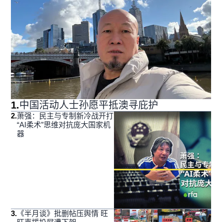
1
.
中国活动人士孙愿平抵澳寻庇护
2
.
萧强：民主与专制新冷战开打
“AI柔术”思维对抗庞大国家机
器
3
.
《半月谈》批删帖压舆情 旺