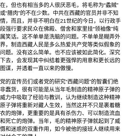
在，但也有相当多的人很厌恶毛，将毛称为“蟊贼”
或“腊肉”的不在少数。中共在西藏的官员并非不知
情，而且，并非不明白在21世纪的今日，以行政手
段强行要求民众在佛殿、僧舍和家里挂“领袖像”纯
属笑话。这不单单是洗脑的问题。不单单是糊弄外
界，制造西藏人民是多么热爱共产党等类似假象的
问题。没有这么简单。也不应该被如此简化。深究
下去，会发现其中纠结着更强悍的用意和更长远的
图谋，并透着一直以来的傲慢。
党的宣传员们或者党的研究“西藏问题”的智囊们绝
非蠢货，很有可能是从当年毛制造的精神原子弹的
威力中吸取了经验与教训，认为继续制造这种精神
原子弹将重新对藏人生效，当然这并不只是裹着糖
衣的炮弹，更重要的是具有杀伤力、可以制造流血
和死亡的炮弹。当年，毛的精神原子弹就起到了威
慑和迷惑的双重作用，如今被他的接班人继续用来