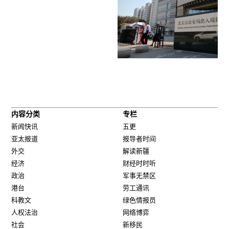
内容分类
专栏
新闻快讯
五更
亚太报道
报导者时间
外交
解读新疆
经济
财经时时听
政治
军事无禁区
港台
劳工通讯
科教文
绿色情报员
人权法治
网络博弈
社会
新移民