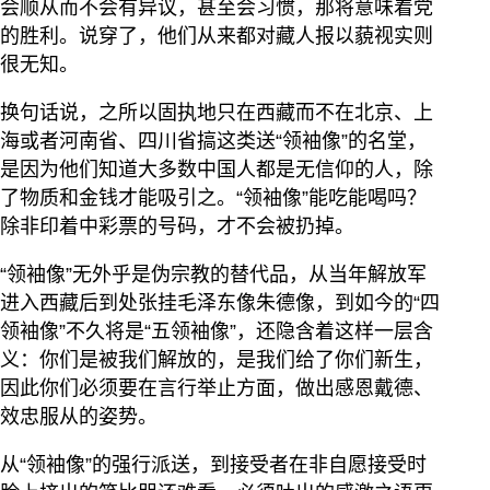
会顺从而不会有异议，甚至会习惯，那将意味着党
的胜利。说穿了，他们从来都对藏人报以藐视实则
很无知。
换句话说，之所以固执地只在西藏而不在北京、上
海或者河南省、四川省搞这类送“领袖像”的名堂，
是因为他们知道大多数中国人都是无信仰的人，除
了物质和金钱才能吸引之。“领袖像”能吃能喝吗？
除非印着中彩票的号码，才不会被扔掉。
“领袖像”无外乎是伪宗教的替代品，从当年解放军
进入西藏后到处张挂毛泽东像朱德像，到如今的“四
领袖像”不久将是“五领袖像”，还隐含着这样一层含
义：你们是被我们解放的，是我们给了你们新生，
因此你们必须要在言行举止方面，做出感恩戴德、
效忠服从的姿势。
从“领袖像”的强行派送，到接受者在非自愿接受时