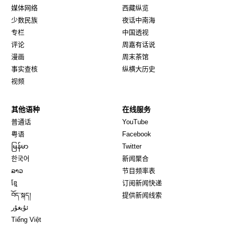
媒体网络
西藏纵览
少数民族
夜话中南海
专栏
中国透视
评论
周嘉有话说
漫画
周末茶馆
事实查核
纵横大历史
视频
其他语种
在线服务
Opens in new window
Opens in new window
普通话
YouTube
Opens in new window
Opens in new window
粤语
Facebook
Opens in new window
Opens in new window
မြန်မာ
Twitter
Opens in new window
한국어
新闻聚合
Opens in new window
ລາວ
节目频率表
Opens in new window
ខ្មែ
订阅新闻快递
Opens in new window
བོད་སྐད།
提供新闻线索
Opens in new window
ئۇيغۇر
Opens in new window
Tiếng Việt