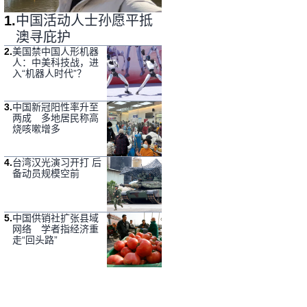
1
.
中国活动人士孙愿平抵
澳寻庇护
2
.
美国禁中国人形机器
人：中美科技战，进
入“机器人时代”？
3
.
中国新冠阳性率升至
两成 多地居民称高
烧咳嗽增多
4
.
台湾汉光演习开打 后
备动员规模空前
5
.
中国供销社扩张县域
网络 学者指经济重
走“回头路”