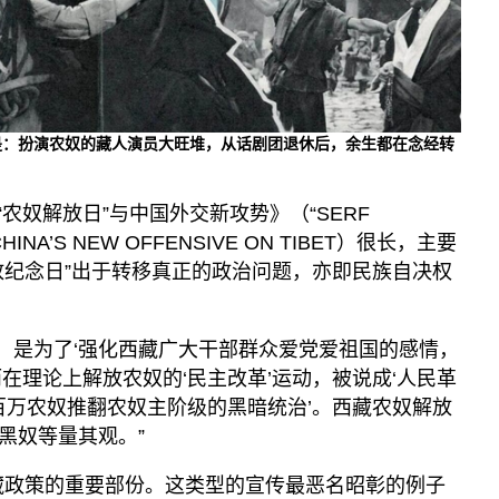
是：扮演农奴的藏人演员大旺堆，从话剧团退休后，余生都在念经转
“农奴解放日”与中国外交新攻势》（“SERF
 CHINA’S NEW OFFENSIVE ON TIBET）很长，主要
放纪念日”出于转移真正的政治问题，亦即民族自决权
祝，是为了‘强化西藏广大干部群众爱党爱祖国的感情，
在理论上解放农奴的‘民主改革’运动，被说成‘人民革
导百万农奴推翻农奴主阶级的黑暗统治’。西藏农奴解放
黑奴等量其观。”
藏政策的重要部份。这类型的宣传最恶名昭彰的例子