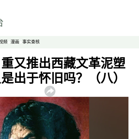
视频
漫画
事实查核
：重又推出西藏文革泥塑
只是出于怀旧吗？（八）