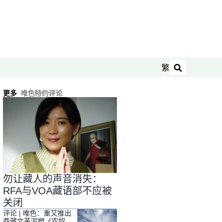
繁
搜索
更多
唯色特约评论
勿让藏人的声音消失：
RFA与VOA藏语部不应被
关闭
评论 | 唯色：重又推出
西藏文革泥塑《农奴