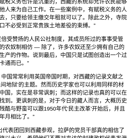
赋税义务也许是沉重的，西藏的系统却允许农民能够
他人来为自己工作。在一些案例中，有赋税义务的人
去，只要给领主缴交年租就可以了。除此之外，寺院
口不必受到正常贵族土地差役的束缚。”
度倍受赞扬的人民公社制度，其成员所过的事事受管
的农奴制相仿 — 除了，许多农奴还至少拥有自己的
生产的作物。说到最后，中国只是试图创造出一个过
卡通而已。”
，中国常常利用英国帝国时期，对西藏的记录文献之
人间地狱’的主题。然而历史学家也可以利用同样的材
中国，实在是非常讽刺；而这样的记录也真的可以在
找到。更讽刺的是，对于今日的藏人而言，大概历史
酷与野蛮可以跟1950年代‘民主改革’开始后，并且
年月相比了。”
派出代表团回到西藏参观，拉萨的党员干部真的相信了