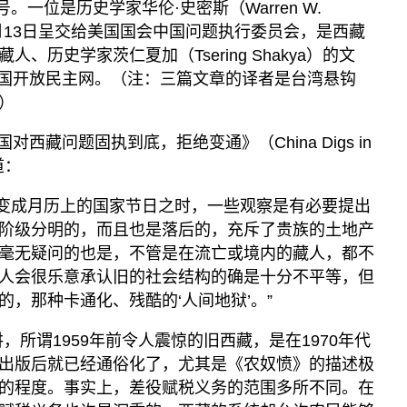
。一位是历史学家华伦·史密斯（Warren W.
年3月13日呈交给美国国会中国问题执行委员会，是西藏
、历史学家茨仁夏加（Tsering Shakya）的文
于英国开放民主网。（注：三篇文章的译者是台湾悬钩
）
西藏问题固执到底，拒绝变通》（China Digs in
写道：
日’变成月历上的国家节日之时，一些观察是有必要提出
阶级分明的，而且也是落后的，充斥了贵族的土地产
毫无疑问的也是，不管是在流亡或境内的藏人，都不
人会很乐意承认旧的社会结构的确是十分不平等，但
，那种卡通化、残酷的‘人间地狱’。”
，所谓1959年前令人震惊的旧西藏，是在1970年代
出版后就已经通俗化了，尤其是《农奴愤》的描述极
的程度。事实上，差役赋税义务的范围多所不同。在