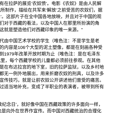
有在拉萨的展览‘农奴愤’。电影《农奴》是由人民解
代所制作，描绘在共军来‘解放’之前受苦的农奴们，据
兵’。这部片子在全中国各地放映，并且对于中国的观
们对于西藏的看法，以及中国人在那里所扮演的角
这就是塑造他们对西藏印象的唯一来源。”
70年代由中国艺术学校的学生（唯色注：不是学生是老
的内容是106个大型的泥土塑像，都是在刻画各种受
到1979年改革开放时期为止（唯色注：是在毛泽东
年代里，每个西藏学校的儿童都必须前往参观。在其他
是在布达拉宫的地下室，旧的拉萨监狱，以及乡村地
都无一例外地展出，用来折磨农奴的刑具，以及许多
宣传技巧，就是让前农奴公开讲述他们曾受的痛苦。
过适当地补充，变成了半职业的表演者，被带到所有
解放纪念日’，就好像中国在西藏政策的许多面向一样，
，也是向外在世界作宣传。而中国对西藏统治的合理化