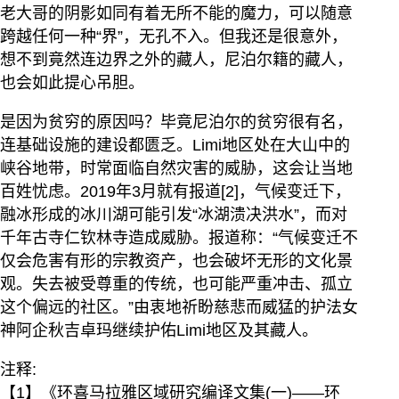
老大哥的阴影如同有着无所不能的魔力，可以随意
跨越任何一种“界”，无孔不入。但我还是很意外，
想不到竟然连边界之外的藏人，尼泊尔籍的藏人，
也会如此提心吊胆。
是因为贫穷的原因吗？毕竟尼泊尔的贫穷很有名，
连基础设施的建设都匮乏。Limi地区处在大山中的
峡谷地带，时常面临自然灾害的威胁，这会让当地
百姓忧虑。2019年3月就有报道[2]，气候变迁下，
融冰形成的冰川湖可能引发“冰湖溃决洪水”，而对
千年古寺仁钦林寺造成威胁。报道称：“气候变迁不
仅会危害有形的宗教资产，也会破坏无形的文化景
观。失去被受尊重的传统，也可能严重冲击、孤立
这个偏远的社区。”由衷地祈盼慈悲而威猛的护法女
神阿企秋吉卓玛继续护佑Limi地区及其藏人。
注释:
【1】《环喜马拉雅区域研究编译文集(一)——环