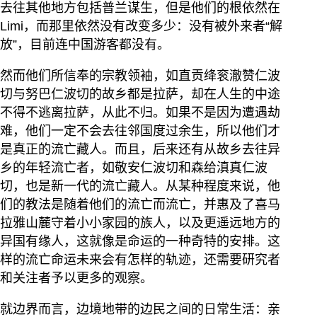
去往其他地方包括普兰谋生，但是他们的根依然在
Limi，而那里依然没有改变多少：没有被外来者“解
放”，目前连中国游客都没有。
然而他们所信奉的宗教领袖，如直贡绛衮澈赞仁波
切与努巴仁波切的故乡都是拉萨，却在人生的中途
不得不逃离拉萨，从此不归。如果不是因为遭遇劫
难，他们一定不会去往邻国度过余生，所以他们才
是真正的流亡藏人。而且，后来还有从故乡去往异
乡的年轻流亡者，如敬安仁波切和森给滇真仁波
切，也是新一代的流亡藏人。从某种程度来说，他
们的教法是随着他们的流亡而流亡，并惠及了喜马
拉雅山麓守着小小家园的族人，以及更遥远地方的
异国有缘人，这就像是命运的一种奇特的安排。这
样的流亡命运未来会有怎样的轨迹，还需要研究者
和关注者予以更多的观察。
就边界而言，边境地带的边民之间的日常生活：亲