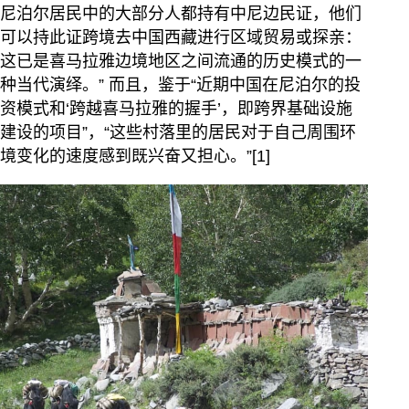
尼泊尔居民中的大部分人都持有中尼边民证，他们
可以持此证跨境去中国西藏进行区域贸易或探亲：
这已是喜马拉雅边境地区之间流通的历史模式的一
种当代演绎。” 而且，鉴于“近期中国在尼泊尔的投
资模式和‘跨越喜马拉雅的握手’，即跨界基础设施
建设的项目”，“这些村落里的居民对于自己周围环
境变化的速度感到既兴奋又担心。”[1]