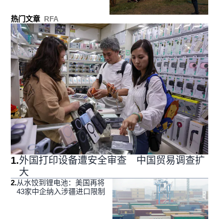
热门文章
RFA
1
.
外国打印设备遭安全审查 中国贸易调查扩
大
2
.
从水饺到锂电池：美国再将
43家中企纳入涉疆进口限制