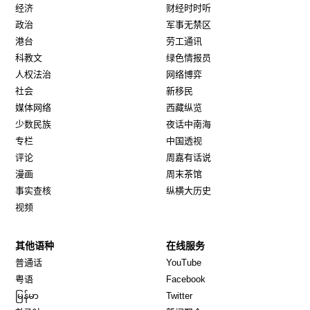
经济
财经时时听
政治
军事无禁区
港台
劳工通讯
科教文
绿色情报员
人权法治
网络博弈
社会
新移民
媒体网络
西藏纵览
少数民族
夜话中南海
专栏
中国透视
评论
周嘉有话说
漫画
周末茶馆
事实查核
纵横大历史
视频
其他语种
在线服务
Opens in new window
Opens in new window
普通话
YouTube
Opens in new window
Opens in new window
粤语
Facebook
Opens in new window
Opens in new window
မြန်မာ
Twitter
Opens in new window