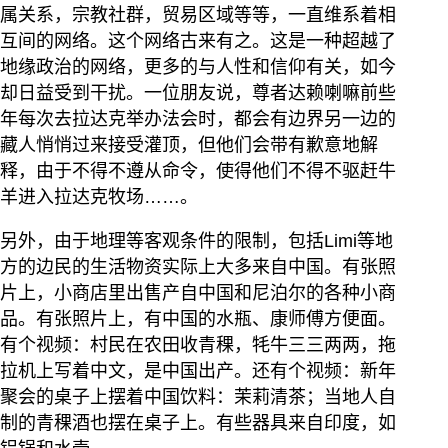
属关系，宗教社群，贸易区域等等，一直维系着相
互间的网络。这个网络古来有之。这是一种超越了
地缘政治的网络，更多的与人性和信仰有关，如今
却日益受到干扰。一位朋友说，尊者达赖喇嘛前些
年每次去拉达克举办法会时，都会有边界另一边的
藏人悄悄过来接受灌顶，但他们会带有歉意地解
释，由于不得不遵从命令，使得他们不得不驱赶牛
羊进入拉达克牧场……。
另外，由于地理等客观条件的限制，包括Limi等地
方的边民的生活物资实际上大多来自中国。有张照
片上，小商店里出售产自中国和尼泊尔的各种小商
品。有张照片上，有中国的水瓶、康师傅方便面。
有个视频：村民在农田收青稞，牦牛三三两两，拖
拉机上写着中文，是中国出产。还有个视频：新年
聚会的桌子上摆着中国饮料：茉莉清茶；当地人自
制的青稞酒也摆在桌子上。有些器具来自印度，如