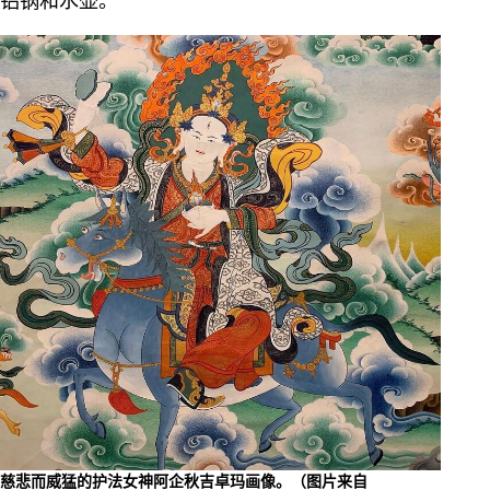
铝锅和水壶。
慈悲而威猛的护法女神阿企秋吉卓玛画像。（图片来自