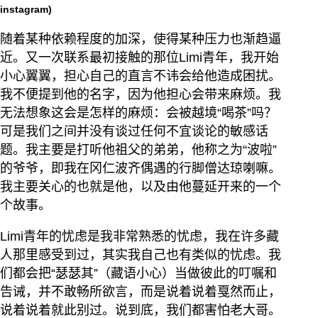
instagram)
随着某种依赖程度的加深，使得某种压力也渐趋逼
近。又一次联系最初接触的那位Limi青年，我开始
小心翼翼，担心自己的直言不讳会给他造成困扰。
我不便提到他的名字，因为他担心会带来麻烦。我
无法想象这会是怎样的麻烦：会被越境“喝茶”吗？
可是我们之间并没有谈过任何不宜谈论的敏感话
题。我主要是打听他祖父的弟弟，他称之为“波啦”
的爷爷，即我在冈仁波齐偶遇的行脚僧达琼喇嘛。
我主要关心的也就是他，以及由他蔓延开来的一个
个故事。
Limi青年的忧虑是我非常熟悉的忧虑，我在许多藏
人那里感受到过，其实我自己也有类似的忧虑。我
们都会把“瑟瑟其”（藏语小心）当做彼此的叮嘱和
告诫，并不敢畅所欲言，而是说着说着戛然而止，
说着说着就此别过。说到底，我们都害怕老大哥。