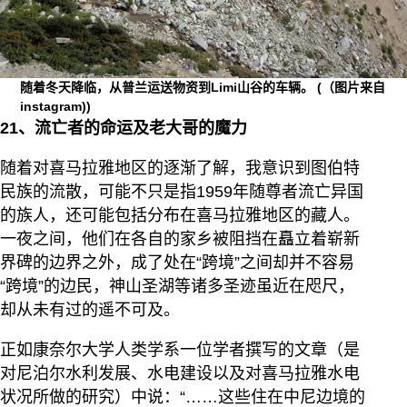
随着冬天降临，从普兰运送物资到Limi山谷的车辆。
(（图片来自
instagram))
21、流亡者的命运及老大哥的魔力
随着对喜马拉雅地区的逐渐了解，我意识到图伯特
民族的流散，可能不只是指1959年随尊者流亡异国
的族人，还可能包括分布在喜马拉雅地区的藏人。
一夜之间，他们在各自的家乡被阻挡在矗立着崭新
界碑的边界之外，成了处在“跨境”之间却并不容易
“跨境”的边民，神山圣湖等诸多圣迹虽近在咫尺，
却从未有过的遥不可及。
正如康奈尔大学人类学系一位学者撰写的文章（是
对尼泊尔水利发展、水电建设以及对喜马拉雅水电
状况所做的研究）中说：“……这些住在中尼边境的