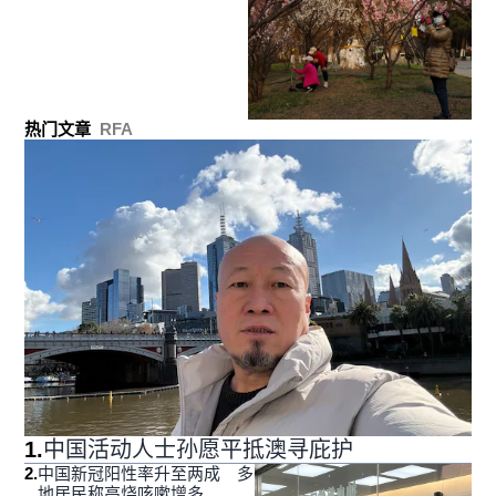
热门文章
RFA
1
.
中国活动人士孙愿平抵澳寻庇护
2
.
中国新冠阳性率升至两成 多
地居民称高烧咳嗽增多