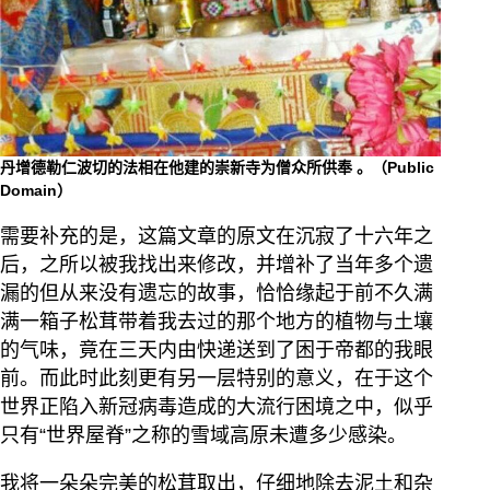
丹增德勒仁波切的法相在他建的崇新寺为僧众所供奉 。（Public
Domain）
需要补充的是，这篇文章的原文在沉寂了十六年之
后，之所以被我找出来修改，并增补了当年多个遗
漏的但从来没有遗忘的故事，恰恰缘起于前不久满
满一箱子松茸带着我去过的那个地方的植物与土壤
的气味，竟在三天内由快递送到了困于帝都的我眼
前。而此时此刻更有另一层特别的意义，在于这个
世界正陷入新冠病毒造成的大流行困境之中，似乎
只有“世界屋脊”之称的雪域高原未遭多少感染。
我将一朵朵完美的松茸取出，仔细地除去泥土和杂