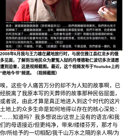
2008年6月我与王力雄在藏地旅行时，与居住雅江县红龙乡的俄
多见面，了解到当地民众为蒙冤入狱的丹增德勒仁波切多次请愿
遭到迫害，这是视频截图。最近，这个视频发布于Youtube上的
“绝地今书”频道。（视频截图）
唉，这些令人痛苦万分的却不为人知的故事啊，已
经脱离了我原本写的天葬师的故事那种民俗层面，
或者说，由此才算是真正地进入到这个时代的这片
土地上的众多生命是如何地得以存在的核心深处：
“……知道吗？我多想说出/这世上没有的语言/和我
们的母语接近/但更纯净，带来/缕缕芬芳，那才与
你/所给予的一切相配/我千山万水之隔的亲人啊/为