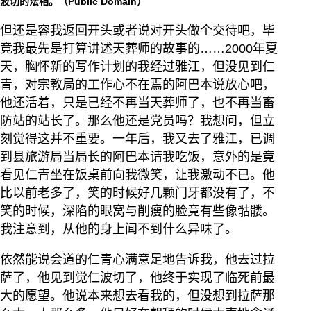
波切的法相。（Public Domain）
但还是容我返回开头或者说对开头做个交待吧，毕
竟我最先是打算讲述天葬师的故事的……2000年夏
天，胸怀新的写作计划的我经过雅江，但没见到仁
青，对宗教局的工作心不在焉的阿巴本说放心吧，
他还活着，只是已经不再当天葬师了，也不再当畜
防站的站长了。那么他还是党员吗？我想问，但立
刻觉得这并不重要。一年后，我又去了雅江，已调
到县旅游局当局长的阿巴本请我吃饭，意外的是竟
看见仁青坐在饭桌前向我微笑，让我激动不已。他
比以前老多了，笑的时候好几颗门牙都没有了，不
笑的时候，深陷的眼窝与削瘦的脸竟有些像骷髅。
我注意到，从他的身上闻不到什么异味了。
依然能说会道的仁青心满意足地告诉我，他去过拉
萨了，他见到觉仁波切了，他终于实现了临死前最
大的愿望。他说本来想去看我的，但没想到拉萨那