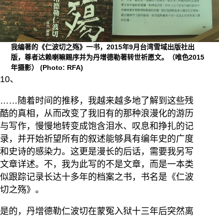
我编著的《仁波切之殇》一书，2015年9月台湾雪域出版社出
版，尊者达赖喇嘛赐序并为丹增德勒著转世祈愿文。（唯色2015
年摄影）
(Photo: RFA)
10、
……随着时间的推移，我越来越多地了解到这些残
酷的真相，从而改变了我旧有的那种浪漫化的游历
与写作，慢慢地转变成饱含泪水、叹息和挣扎的记
录，并开始祈望所有的叙述能够具有编年史的广度
和史诗的感染力。这更是漫长的后话，需要我另写
文章详述。不，我为此写的不是文章，而是一本类
似跟踪记录长达十多年的档案之书，书名是《仁波
切之殇》。
是的，丹增德勒仁波切在蒙冤入狱十三年后突然离