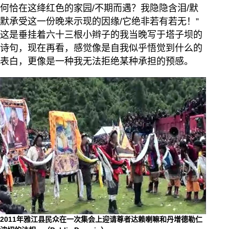
何恰在这绛红色的家园/不期而遇？我隐隐含泪/默
默承受这一份晚来示现的因缘/它绝非若有若无！”
这是垂挂着六十三根小辫子的我当晚写于塔子坝的
诗句，现在再看，感觉像是自我似乎悟觉到什么的
表白，更像是一种我无法拒绝某种承担的预感。
2011年雅江县民众在一次集会上迎请尊者达赖喇嘛和丹增德勒仁