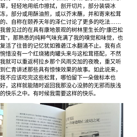
草，轻轻地用纸巾擦拭，剖开切片，部分装袋冰
冻，部分或用酥油煎，或以芥末蘸，并和寄来松茸
的、自称在颐养天年的泽仁讨论了更多的吃法……
我曾见过的在具有康地景观的树林里生长的“康巴松
茸”，那熟悉的纯粹气味充满了我的嗅觉和味觉，也
复活了往昔的记忆犹如雅砻江水翻涌不止。我有点
惋惜没有一个红烧猪肉罐头来与这松茸搭配，不然
我就可以重返柯拉乡那个风雨交加的夜晚，重又听
到仁青讲述那些具有惊悚效果的故事。如此说来，
我不应该吃完这些松茸，哪怕留下一朵做标本也
好，这样就能随时返回我那没心没肺的无邪而肤浅
的快乐之中。有时候我需要这样的快乐。