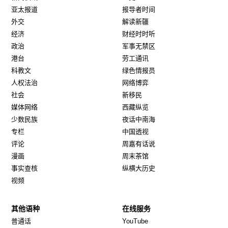
亚太报道
报导者时间
外交
解读新疆
经济
财经时时听
政治
军事无禁区
港台
劳工通讯
科教文
绿色情报员
人权法治
网络博弈
社会
新移民
媒体网络
西藏纵览
少数民族
夜话中南海
专栏
中国透视
评论
周嘉有话说
漫画
周末茶馆
事实查核
纵横大历史
视频
其他语种
在线服务
Opens in new window
Opens in new window
普通话
YouTube