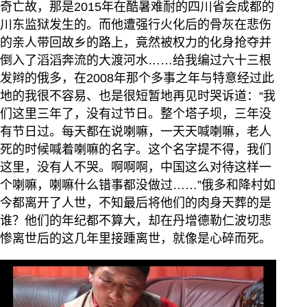
奇亡故，那是2015年在酷暑难耐的四川省会成都的
川东监狱发生的。而他遭强行火化后的骨灰在悲伤
的亲人带回故乡的路上，竟然被权力的化身抢夺并
倒入了滔滔奔流的大渡河水……给我编过六十三根
发辫的俄多，在2008年那个多事之年与特意经过此
地的我很不容易、也是很短暂地再见时哭诉道：“我
们这里三年了，没有过节日。整个塔子坝，三年没
有节日过。每天都在说喇嘛，一天天喊喇嘛，老人
死的时候喊着喇嘛的名字。这个名字提不得，我们
这里，没有人不哭。啊啊啊，中国这么对待这样一
个喇嘛，喇嘛什么错事都没做过……”俄多和降村如
今都离开了人世，不知最后将他们的肉身天葬的是
谁？他们的年纪都不算大，却在丹增德勒仁波切悲
惨离世后的这几年里接踵离世，就像是心碎而死。