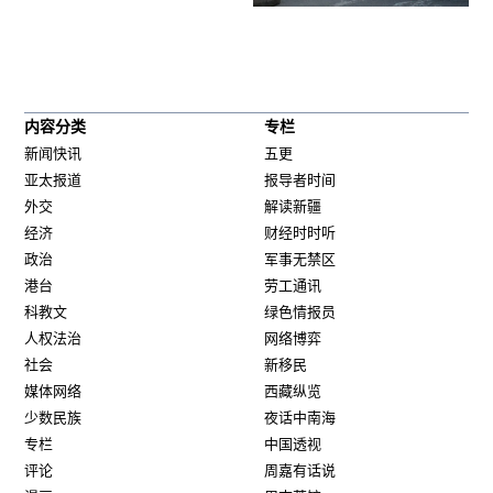
内容分类
专栏
新闻快讯
五更
亚太报道
报导者时间
外交
解读新疆
经济
财经时时听
政治
军事无禁区
港台
劳工通讯
科教文
绿色情报员
人权法治
网络博弈
社会
新移民
媒体网络
西藏纵览
少数民族
夜话中南海
专栏
中国透视
评论
周嘉有话说