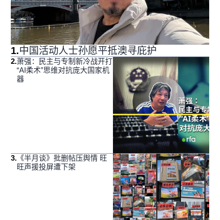
1
.
中国活动人士孙愿平抵澳寻庇护
2
.
萧强：民主与专制新冷战开打
“AI柔术”思维对抗庞大国家机
器
3
.
《半月谈》批删帖压舆情 旺
旺声援投屏遭下架