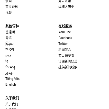
漫画
周末茶馆
事实查核
纵横大历史
视频
其他语种
在线服务
Opens in new window
Opens in new window
普通话
YouTube
Opens in new window
Opens in new window
粤语
Facebook
Opens in new window
Opens in new window
မြန်မာ
Twitter
Opens in new window
한국어
新闻聚合
Opens in new window
ລາວ
节目频率表
Opens in new window
ខ្មែ
订阅新闻快递
Opens in new window
བོད་སྐད།
提供新闻线索
Opens in new window
ئۇيغۇر
Opens in new window
Tiếng Việt
Opens in new window
English
关于我们
关于我们