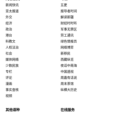
新闻快讯
五更
亚太报道
报导者时间
外交
解读新疆
经济
财经时时听
政治
军事无禁区
港台
劳工通讯
科教文
绿色情报员
人权法治
网络博弈
社会
新移民
媒体网络
西藏纵览
少数民族
夜话中南海
专栏
中国透视
评论
周嘉有话说
漫画
周末茶馆
事实查核
纵横大历史
视频
其他语种
在线服务