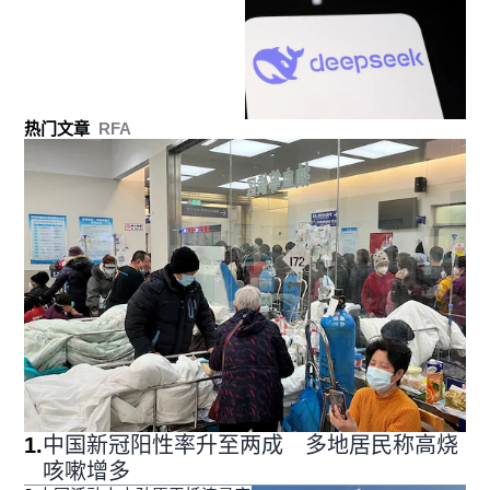
热门文章
RFA
1
.
中国新冠阳性率升至两成 多地居民称高烧
咳嗽增多