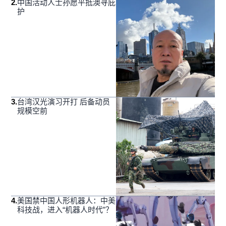
2
.
中国活动人士孙愿平抵澳寻庇
护
3
.
台湾汉光演习开打 后备动员
规模空前
4
.
美国禁中国人形机器人：中美
科技战，进入“机器人时代”？