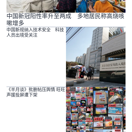
中国新冠阳性率升至两成 多地居民称高烧咳
嗽增多
中国新规纳入技术安全 科技
人员出境受关注
《半月谈》批删帖压舆情 旺旺
声援投屏遭下架