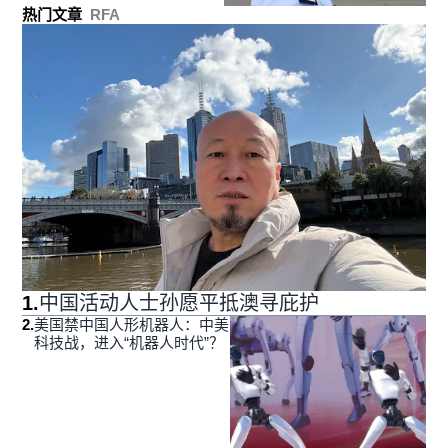
热门文章
RFA
1
.
中国活动人士孙愿平抵澳寻庇护
2
.
美国禁中国人形机器人：中美
科技战，进入“机器人时代”？