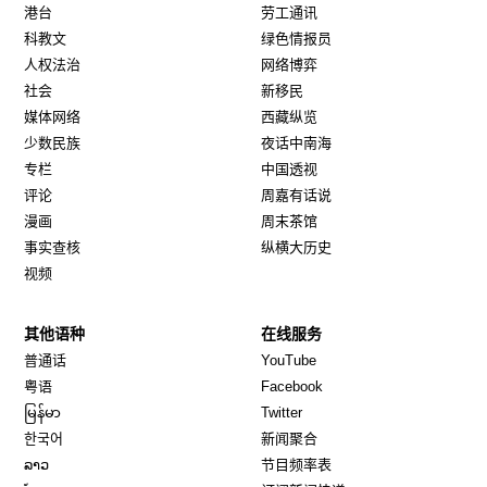
港台
劳工通讯
科教文
绿色情报员
人权法治
网络博弈
社会
新移民
媒体网络
西藏纵览
少数民族
夜话中南海
专栏
中国透视
评论
周嘉有话说
漫画
周末茶馆
事实查核
纵横大历史
视频
其他语种
在线服务
Opens in new window
Opens in new window
普通话
YouTube
Opens in new window
Opens in new window
粤语
Facebook
Opens in new window
Opens in new window
မြန်မာ
Twitter
Opens in new window
한국어
新闻聚合
Opens in new window
ລາວ
节目频率表
Opens in new window