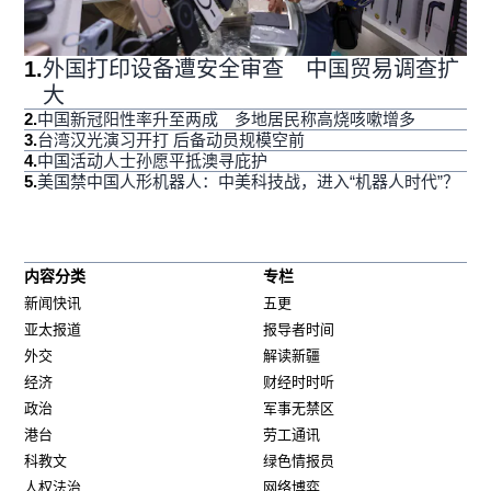
1
.
外国打印设备遭安全审查 中国贸易调查扩
大
2
.
中国新冠阳性率升至两成 多地居民称高烧咳嗽增多
3
.
台湾汉光演习开打 后备动员规模空前
4
.
中国活动人士孙愿平抵澳寻庇护
5
.
美国禁中国人形机器人：中美科技战，进入“机器人时代”？
内容分类
专栏
新闻快讯
五更
亚太报道
报导者时间
外交
解读新疆
经济
财经时时听
政治
军事无禁区
港台
劳工通讯
科教文
绿色情报员
人权法治
网络博弈