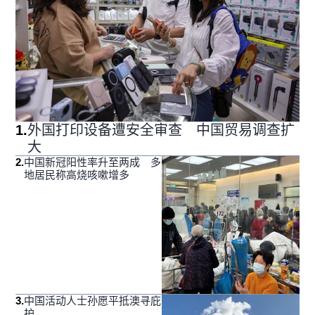
1
.
外国打印设备遭安全审查 中国贸易调查扩
大
2
.
中国新冠阳性率升至两成 多
地居民称高烧咳嗽增多
3
.
中国活动人士孙愿平抵澳寻庇
护