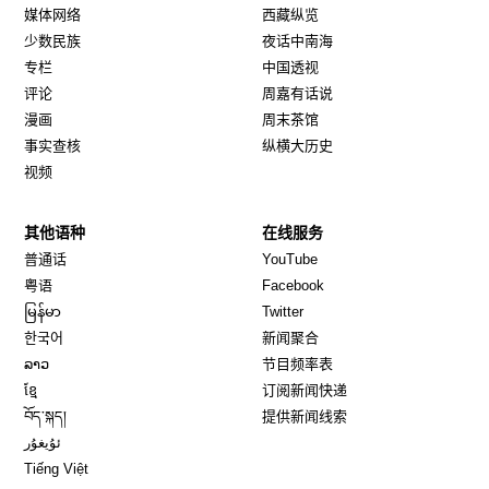
媒体网络
西藏纵览
少数民族
夜话中南海
专栏
中国透视
评论
周嘉有话说
漫画
周末茶馆
事实查核
纵横大历史
视频
其他语种
在线服务
Opens in new window
Opens in new window
普通话
YouTube
Opens in new window
Opens in new window
粤语
Facebook
Opens in new window
Opens in new window
မြန်မာ
Twitter
Opens in new window
한국어
新闻聚合
Opens in new window
ລາວ
节目频率表
Opens in new window
ខ្មែ
订阅新闻快递
Opens in new window
བོད་སྐད།
提供新闻线索
Opens in new window
ئۇيغۇر
Opens in new window
Tiếng Việt