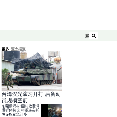
繁
搜索
更多
亚太报道
台湾汉光演习开打 后备动
员规模空前
东莞杨涌村“围村收费”引
爆群体抗议 村委连夜拆
除设施紧急让步