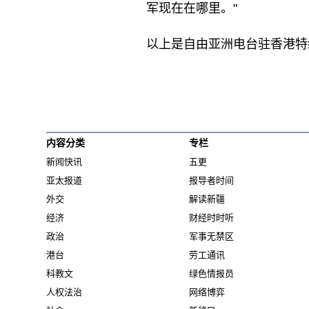
军现在在哪里。"
以上是自由亚洲电台驻香港特
内容分类
专栏
新闻快讯
五更
亚太报道
报导者时间
外交
解读新疆
经济
财经时时听
政治
军事无禁区
港台
劳工通讯
科教文
绿色情报员
人权法治
网络博弈