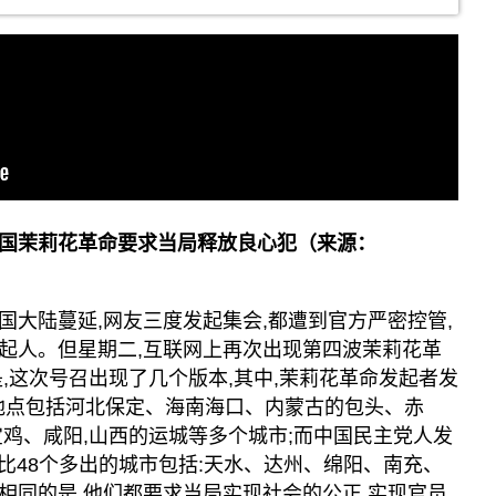
国茉莉花革命要求当局释放良心犯（来源：
国大陆蔓延,网友三度发起集会,都遭到官方严密控管,
起人。但星期二,互联网上再次出现第四波茉莉花革
,这次号召出现了几个版本,其中,茉莉花革命发起者发
加地点包括河北保定、海南海口、内蒙古的包头、赤
宝鸡、咸阳,山西的运城等多个城市;而中国民主党人发
,比48个多出的城市包括:天水、达州、绵阳、南充、
相同的是,他们都要求当局实现社会的公正,实现官员