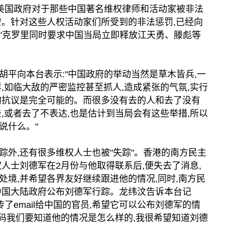
"美国政府对于那些中国著名维权律师和活动家被非法
安。针对这些人权活动家们所受到的非法惩罚,已经向
"克罗里同时要求中国当局立即释放江天勇、滕彪等
胡平向本台表示:"中国政府的举动当然是草木皆兵,一
,如临大敌的严密监控甚至抓人,造成紧张的气氛,实行
的抗议是完全可能的。而很多没有去的人和去了没有
,或者去了不表达,也是估计到当局会有这些举措,所以
说什么。"
踪外,还有很多维权人士也被"失踪"。香港的南方民主
人士刘德军在2月份与他取得联系后,便失去了消息,
处境,并希望各界友好继续跟进他的情况,同时,南方民
中国大陆政府公布刘德军行踪。龙纬汶告诉本台记
传了email给中国的官员,希望它可以公布刘德军的情
起码我们要知道他的情况是怎么样的,我很希望知道刘德