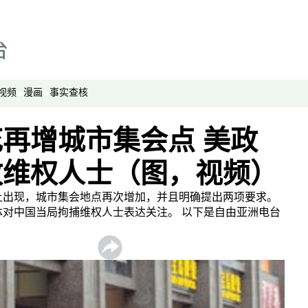
漫画
事实查核
视频
显示 视频 个子部分
视频
漫画
事实查核
亚洲很想聊
观点
再增城市集会点 美政
专题与访谈
放维权人士（图，视频）
兵家常事
上出现，城市集会地点再次增加，并且明确提出两项要求。
对中国当局拘捕维权人士表达关注。 以下是自由亚洲电台