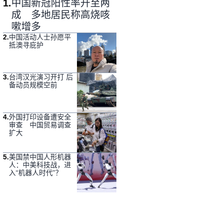
1
.
中国新冠阳性率升至两
成 多地居民称高烧咳
嗽增多
2
.
中国活动人士孙愿平
抵澳寻庇护
3
.
台湾汉光演习开打 后
备动员规模空前
4
.
外国打印设备遭安全
审查 中国贸易调查
扩大
5
.
美国禁中国人形机器
人：中美科技战，进
入“机器人时代”？