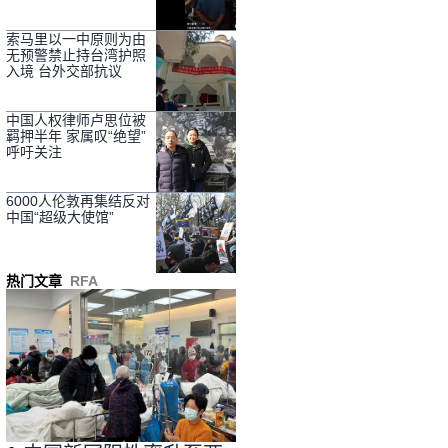
索马里以一中原则为由
无预警禁止持台湾护照
入境 台外交部抗议
中国人权律师卢思位被
羁押半年 家属叹“绝望”
呼吁关注
6000人伦敦再集结反对
中国“超级大使馆”
热门文章
RFA