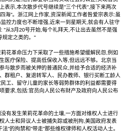
表示,本次散步代号继续是"三个代表",接下来两次
五湖四海"。浙江网上作家,资深新闻工作者咎爱宗表示:虽
局监控力度也不断增强,近来一到星期天,就会有人驻守
 "从3月20号开始,每个礼拜天,不让出去虽然不是强
导规定之类的。"
茉莉花革命压力下采取了一些措施希望缓解民怨,例如
生医疗保险、提高低保收入等,但远远不够。北京当
参与散步而被关押的普通民众,并给予合适的经济补
、群租户、复退转军人、民办教师、银行买断工龄人
农民工、留守儿童的家长等弱势群体的利益都需要得
项要求,包括:官员向人民公布财产及政府向人民公布
国没有发生茉莉花革命的土壤,一方面对维权人士进行
权人士和异议人士被捕失踪或被刑拘,美国政府发表
于法"的拘禁和"带走"那些维权律师和人权活动人士。