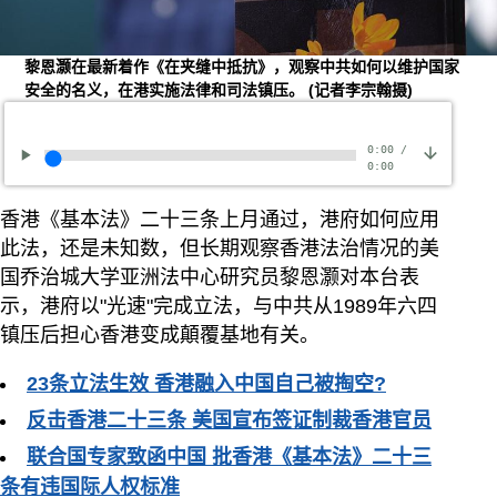
黎恩灏在最新着作《在夹缝中抵抗》，观察中共如何以维护国家
安全的名义，在港实施法律和司法镇压。
(记者李宗翰摄)
0:00
/
0:00
香港《基本法》二十三条上月通过，港府如何应用
此法，还是未知数，但长期观察香港法治情况的美
国乔治城大学亚洲法中心研究员黎恩灏对本台表
示，港府以"光速"完成立法，与中共从1989年六四
镇压后担心香港变成顛覆基地有关。
23条立法生效 香港融入中国自己被掏空?
反击香港二十三条 美国宣布签证制裁香港官员
联合国专家致函中国 批香港《基本法》二十三
条有违国际人权标准