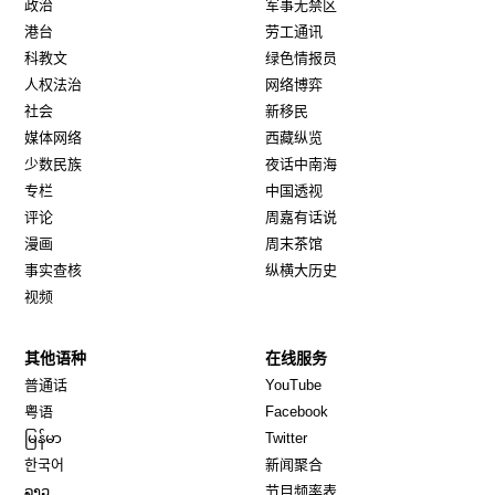
政治
军事无禁区
港台
劳工通讯
科教文
绿色情报员
人权法治
网络博弈
社会
新移民
媒体网络
西藏纵览
少数民族
夜话中南海
专栏
中国透视
评论
周嘉有话说
漫画
周末茶馆
事实查核
纵横大历史
视频
其他语种
在线服务
Opens in new window
Opens in new window
普通话
YouTube
Opens in new window
Opens in new window
粤语
Facebook
Opens in new window
Opens in new window
မြန်မာ
Twitter
Opens in new window
한국어
新闻聚合
Opens in new window
ລາວ
节目频率表