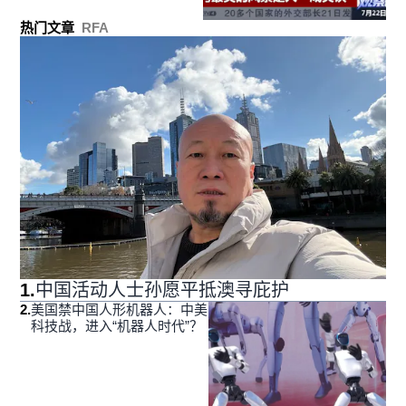
热门文章
RFA
1
.
中国活动人士孙愿平抵澳寻庇护
2
.
美国禁中国人形机器人：中美
科技战，进入“机器人时代”？